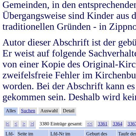
Gemeinden, in den entsprechende
Übergangsweise sind Kinder aus 
traditionellen Gründen - in Zippn
Autor dieser Abschrift ist der geb
Er weist auf folgende Sachverhalte
von einer Kopie des Original-Kirc
zweifelsfreie Fehler im Kirchenbuc
worden. Bei der Abschrift kann e
gekommen sein. Deshalb wird kein
Alles
Suchen
Auswahl
Detail
|<
<
>
>|
3380 Einträge gesamt:
<<
3361
3364
336
Lfd-
Seite im
Lfd-Nr im
Geburt des
Taufe de