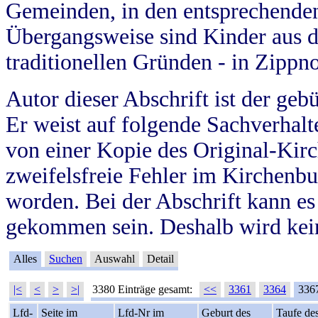
Gemeinden, in den entsprechende
Übergangsweise sind Kinder aus 
traditionellen Gründen - in Zippn
Autor dieser Abschrift ist der geb
Er weist auf folgende Sachverhalte
von einer Kopie des Original-Kirc
zweifelsfreie Fehler im Kirchenbuc
worden. Bei der Abschrift kann e
gekommen sein. Deshalb wird kein
Alles
Suchen
Auswahl
Detail
|<
<
>
>|
3380 Einträge gesamt:
<<
3361
3364
336
Lfd-
Seite im
Lfd-Nr im
Geburt des
Taufe de