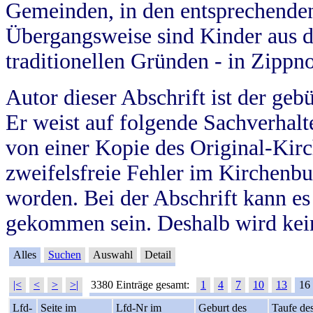
Gemeinden, in den entsprechende
Übergangsweise sind Kinder aus 
traditionellen Gründen - in Zippn
Autor dieser Abschrift ist der geb
Er weist auf folgende Sachverhalte
von einer Kopie des Original-Kirc
zweifelsfreie Fehler im Kirchenbuc
worden. Bei der Abschrift kann e
gekommen sein. Deshalb wird kein
Alles
Suchen
Auswahl
Detail
|<
<
>
>|
3380 Einträge gesamt:
1
4
7
10
13
16
Lfd-
Seite im
Lfd-Nr im
Geburt des
Taufe de