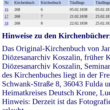
Nr
Kirchenbuch
Kirchenbuch
Täuflings
Täufling
16
268
6
05.02.1838
05.02.18
17
268
7
21.02.1838
25.02.18
18
268
8
22.02.1838
25.02.18
Hinweise zu den Kirchenbücher
Das Original-Kirchenbuch von Jan
Diözesanarchiv Koszalin, früher Kö
Diözesanarchiv Koszalin, Seminar
des Kirchenbuches liegt in der Fr
Schwank-Straße 8, 36043 Fulda u
Heimatkreises Deutsch Krone, Lu
Hinweis: Derzeit ist das Fotograf