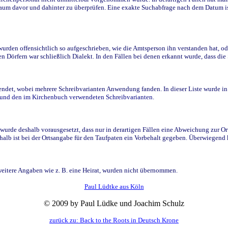
raum davor und dahinter zu überprüfen. Eine exakte Suchabfrage nach dem Datum i
den offensichtlich so aufgeschrieben, wie die Amtsperson ihn verstanden hat, ode
n Dörfern war schließlich Dialekt. In den Fällen bei denen erkannt wurde, dass di
t, wobei mehrere Schreibvarianten Anwendung fanden. In dieser Liste wurde in de
n und den im Kirchenbuch verwendeten Schreibvarianten.
wurde deshalb vorausgesetzt, dass nur in derartigen Fällen eine Abweichung zur O
eshalb ist bei der Ortsangabe für den Taufpaten ein Vorbehalt gegeben. Überwiegen
weitere Angaben wie z. B. eine Heirat, wurden nicht übernommen.
Paul Lüdtke aus Köln
© 2009 by Paul Lüdke und Joachim Schulz
zurück zu: Back to the Roots in Deutsch Krone