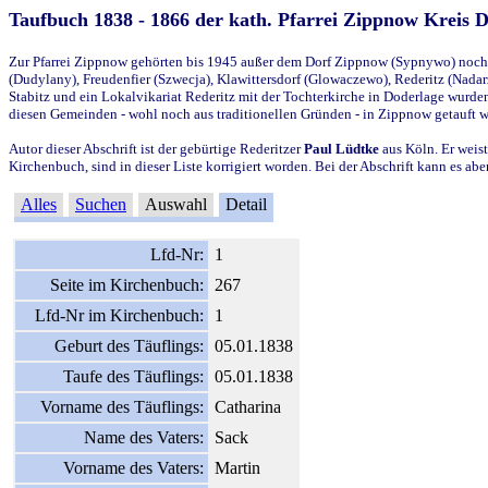
Taufbuch 1838 - 1866 der kath. Pfarrei Zippnow Kreis 
Zur Pfarrei Zippnow gehörten bis 1945 außer dem Dorf Zippnow (Sypnywo) noch d
(Dudylany), Freudenfier (Szwecja), Klawittersdorf (Glowaczewo), Rederitz (Nadarz
Stabitz und ein Lokalvikariat Rederitz mit der Tochterkirche in Doderlage wurd
diesen Gemeinden - wohl noch aus traditionellen Gründen - in Zippnow getauft 
Autor dieser Abschrift ist der gebürtige Rederitzer
Paul Lüdtke
aus Köln. Er weist
Kirchenbuch, sind in dieser Liste korrigiert worden. Bei der Abschrift kann es 
Alles
Suchen
Auswahl
Detail
Lfd-Nr:
1
Seite im Kirchenbuch:
267
Lfd-Nr im Kirchenbuch:
1
Geburt des Täuflings:
05.01.1838
Taufe des Täuflings:
05.01.1838
Vorname des Täuflings:
Catharina
Name des Vaters:
Sack
Vorname des Vaters:
Martin