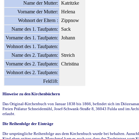
Name der Mutter:
Katritzke
Vorname der Mutter:
Helena
Wohnort der Eltern :
Zippnow
Name des 1. Taufpaten:
Sack
Vorname des 1. Taufpaten:
Johann
Wohnort des 1. Taufpaten:
Name des 2. Taufpaten:
Streich
Vorname des 2. Taufpaten:
Christina
Wohnort des 2. Taufpaten:
Feld18:
Hinweise zu den Kirchenbüchern
Das Original-Kirchenbuch von Januar 1838 bis 1866, befindet sich im Diözesanarch
Freien Prälatur Schneidemühl, Josef-Schwank-Straße 8, 36043 Fulda und im Archi
erlaubt.
Die Reihenfolge der Einträge
Die ursprüngliche Reihenfolge aus dem Kirchenbuch wurde bei behalten. Ausschla
Kind eben später getauft. Manchmal kam es auch vor, dass der Taufeintrag vom Ki