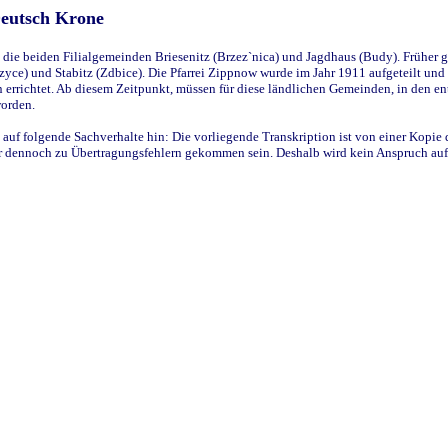
Deutsch Krone
ie beiden Filialgemeinden Briesenitz (Brzez`nica) und Jagdhaus (Budy). Früher g
yce) und Stabitz (Zdbice). Die Pfarrei Zippnow wurde im Jahr 1911 aufgeteilt und e
en errichtet. Ab diesem Zeitpunkt, müssen für diese ländlichen Gemeinden, in den
worden.
 auf folgende Sachverhalte hin: Die vorliegende Transkription ist von einer Kopie 
aber dennoch zu Übertragungsfehlern gekommen sein. Deshalb wird kein Anspruch auf 