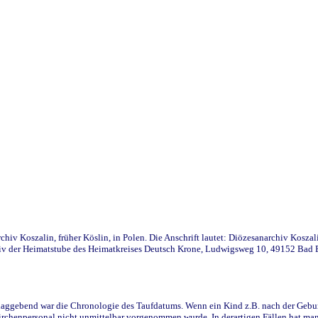
iv Koszalin, früher Köslin, in Polen. Die Anschrift lautet: Diözesanarchiv Koszal
v der Heimatstube des Heimatkreises Deutsch Krone, Ludwigsweg 10, 49152 Bad Ess
ggebend war die Chronologie des Taufdatums. Wenn ein Kind z.B. nach der Geburt 
rchenpersonal nicht unmittelbar vorgenommen wurde. In derartigen Fällen hat man d