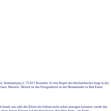
in, Seminarryjna 2, 75-817 Koszalin. Je eine Kopie des Kirchenbuches liegt in der
en. Hinweis: Derzeit ist das Fotografieren in der Heimatstube in Bad Essen
krank war, oder die Eltern die Geburt nicht sofort anzeigen konnten, wurde das
ann diesen Eintrag auf der derzeitigen aktuellen Seite - am Ende -