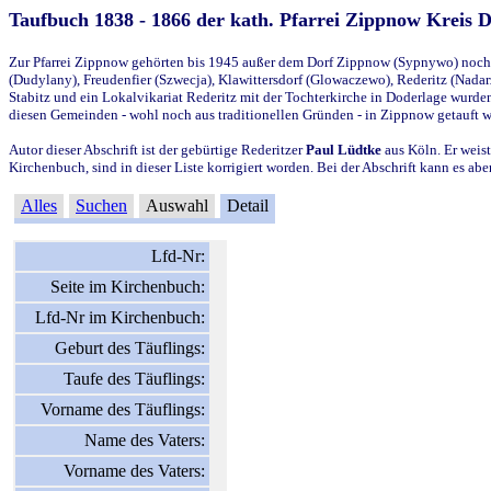
Taufbuch 1838 - 1866 der kath. Pfarrei Zippnow Kreis 
Zur Pfarrei Zippnow gehörten bis 1945 außer dem Dorf Zippnow (Sypnywo) noch d
(Dudylany), Freudenfier (Szwecja), Klawittersdorf (Glowaczewo), Rederitz (Nadarz
Stabitz und ein Lokalvikariat Rederitz mit der Tochterkirche in Doderlage wurd
diesen Gemeinden - wohl noch aus traditionellen Gründen - in Zippnow getauft 
Autor dieser Abschrift ist der gebürtige Rederitzer
Paul Lüdtke
aus Köln. Er weist
Kirchenbuch, sind in dieser Liste korrigiert worden. Bei der Abschrift kann es 
Alles
Suchen
Auswahl
Detail
Lfd-Nr:
Seite im Kirchenbuch:
Lfd-Nr im Kirchenbuch:
Geburt des Täuflings:
Taufe des Täuflings:
Vorname des Täuflings:
Name des Vaters:
Vorname des Vaters: