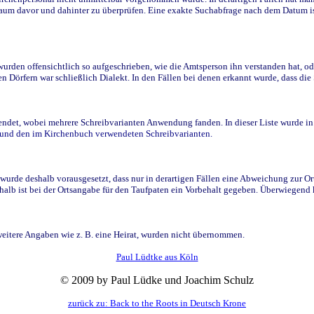
raum davor und dahinter zu überprüfen. Eine exakte Suchabfrage nach dem Datum i
den offensichtlich so aufgeschrieben, wie die Amtsperson ihn verstanden hat, ode
n Dörfern war schließlich Dialekt. In den Fällen bei denen erkannt wurde, dass di
t, wobei mehrere Schreibvarianten Anwendung fanden. In dieser Liste wurde in de
n und den im Kirchenbuch verwendeten Schreibvarianten.
wurde deshalb vorausgesetzt, dass nur in derartigen Fällen eine Abweichung zur O
eshalb ist bei der Ortsangabe für den Taufpaten ein Vorbehalt gegeben. Überwiegen
weitere Angaben wie z. B. eine Heirat, wurden nicht übernommen.
Paul Lüdtke aus Köln
© 2009 by Paul Lüdke und Joachim Schulz
zurück zu: Back to the Roots in Deutsch Krone