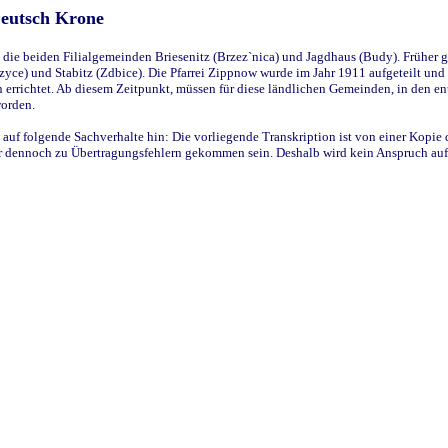
Deutsch Krone
ie beiden Filialgemeinden Briesenitz (Brzez`nica) und Jagdhaus (Budy). Früher g
yce) und Stabitz (Zdbice). Die Pfarrei Zippnow wurde im Jahr 1911 aufgeteilt und e
en errichtet. Ab diesem Zeitpunkt, müssen für diese ländlichen Gemeinden, in den
worden.
 auf folgende Sachverhalte hin: Die vorliegende Transkription ist von einer Kopie 
aber dennoch zu Übertragungsfehlern gekommen sein. Deshalb wird kein Anspruch auf 