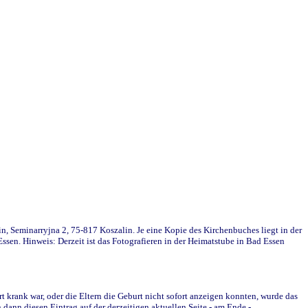
in, Seminarryjna 2, 75-817 Koszalin. Je eine Kopie des Kirchenbuches liegt in der
en. Hinweis: Derzeit ist das Fotografieren in der Heimatstube in Bad Essen
krank war, oder die Eltern die Geburt nicht sofort anzeigen konnten, wurde das
ann diesen Eintrag auf der derzeitigen aktuellen Seite - am Ende -