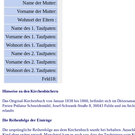
Name der Mutter:
Vorname der Mutter:
Wohnort der Eltern :
Name des 1. Taufpaten:
Vorname des 1. Taufpaten:
Wohnort des 1. Taufpaten:
Name des 2. Taufpaten:
Vorname des 2. Taufpaten:
Wohnort des 2. Taufpaten:
Feld18:
Hinweise zu den Kirchenbüchern
Das Original-Kirchenbuch von Januar 1838 bis 1866, befindet sich im Diözesanarch
Freien Prälatur Schneidemühl, Josef-Schwank-Straße 8, 36043 Fulda und im Archi
erlaubt.
Die Reihenfolge der Einträge
Die ursprüngliche Reihenfolge aus dem Kirchenbuch wurde bei behalten. Ausschla
Kind eben später getauft. Manchmal kam es auch vor, dass der Taufeintrag vom Ki