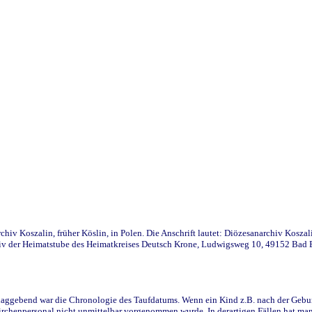
iv Koszalin, früher Köslin, in Polen. Die Anschrift lautet: Diözesanarchiv Koszal
v der Heimatstube des Heimatkreises Deutsch Krone, Ludwigsweg 10, 49152 Bad Ess
ggebend war die Chronologie des Taufdatums. Wenn ein Kind z.B. nach der Geburt 
rchenpersonal nicht unmittelbar vorgenommen wurde. In derartigen Fällen hat man d