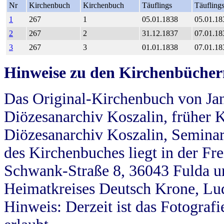
Nr
Kirchenbuch
Kirchenbuch
Täuflings
Täufling
1
267
1
05.01.1838
05.01.18
2
267
2
31.12.1837
07.01.18
3
267
3
01.01.1838
07.01.18
Hinweise zu den Kirchenbücher
Das Original-Kirchenbuch von Jan
Diözesanarchiv Koszalin, früher Kö
Diözesanarchiv Koszalin, Seminar
des Kirchenbuches liegt in der Fr
Schwank-Straße 8, 36043 Fulda u
Heimatkreises Deutsch Krone, Lu
Hinweis: Derzeit ist das Fotograf