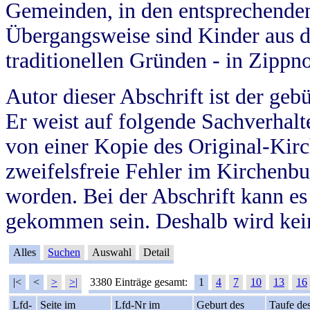
Gemeinden, in den entsprechende
Übergangsweise sind Kinder aus 
traditionellen Gründen - in Zippn
Autor dieser Abschrift ist der geb
Er weist auf folgende Sachverhalte
von einer Kopie des Original-Kirc
zweifelsfreie Fehler im Kirchenbuc
worden. Bei der Abschrift kann e
gekommen sein. Deshalb wird kein
Alles
Suchen
Auswahl
Detail
|<
<
>
>|
3380 Einträge gesamt:
1
4
7
10
13
16
Lfd-
Seite im
Lfd-Nr im
Geburt des
Taufe de