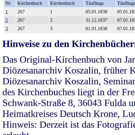
Nr
Kirchenbuch
Kirchenbuch
Täuflings
Täufling
1
267
1
05.01.1838
05.01.18
2
267
2
31.12.1837
07.01.18
3
267
3
01.01.1838
07.01.18
Hinweise zu den Kirchenbücher
Das Original-Kirchenbuch von Jan
Diözesanarchiv Koszalin, früher Kö
Diözesanarchiv Koszalin, Seminar
des Kirchenbuches liegt in der Fr
Schwank-Straße 8, 36043 Fulda u
Heimatkreises Deutsch Krone, Lu
Hinweis: Derzeit ist das Fotograf