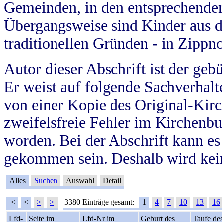
Gemeinden, in den entsprechende
Übergangsweise sind Kinder aus 
traditionellen Gründen - in Zippn
Autor dieser Abschrift ist der geb
Er weist auf folgende Sachverhalte
von einer Kopie des Original-Kirc
zweifelsfreie Fehler im Kirchenbuc
worden. Bei der Abschrift kann e
gekommen sein. Deshalb wird kein
Alles
Suchen
Auswahl
Detail
|<
<
>
>|
3380 Einträge gesamt:
1
4
7
10
13
16
Lfd-
Seite im
Lfd-Nr im
Geburt des
Taufe de