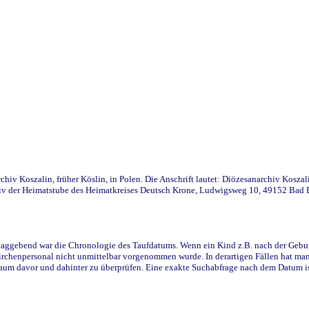
iv Koszalin, früher Köslin, in Polen. Die Anschrift lautet: Diözesanarchiv Koszal
v der Heimatstube des Heimatkreises Deutsch Krone, Ludwigsweg 10, 49152 Bad Ess
ggebend war die Chronologie des Taufdatums. Wenn ein Kind z.B. nach der Geburt 
rchenpersonal nicht unmittelbar vorgenommen wurde. In derartigen Fällen hat man d
raum davor und dahinter zu überprüfen. Eine exakte Suchabfrage nach dem Datum i