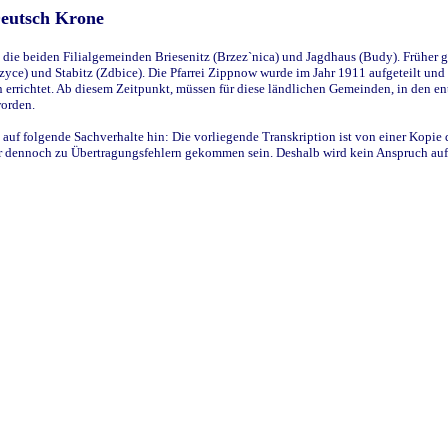
Deutsch Krone
ie beiden Filialgemeinden Briesenitz (Brzez`nica) und Jagdhaus (Budy). Früher g
yce) und Stabitz (Zdbice). Die Pfarrei Zippnow wurde im Jahr 1911 aufgeteilt und e
en errichtet. Ab diesem Zeitpunkt, müssen für diese ländlichen Gemeinden, in den
worden.
 auf folgende Sachverhalte hin: Die vorliegende Transkription ist von einer Kopie 
aber dennoch zu Übertragungsfehlern gekommen sein. Deshalb wird kein Anspruch auf 