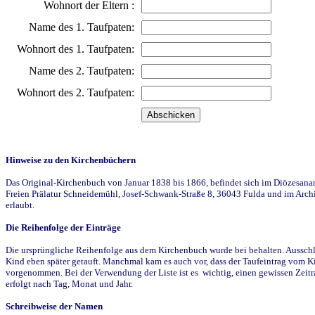
Wohnort der Eltern :
Name des 1. Taufpaten:
Wohnort des 1. Taufpaten:
Name des 2. Taufpaten:
Wohnort des 2. Taufpaten:
Hinweise zu den Kirchenbüchern
Das Original-Kirchenbuch von Januar 1838 bis 1866, befindet sich im Diözesanarch
Freien Prälatur Schneidemühl, Josef-Schwank-Straße 8, 36043 Fulda und im Archi
erlaubt.
Die Reihenfolge der Einträge
Die ursprüngliche Reihenfolge aus dem Kirchenbuch wurde bei behalten. Ausschla
Kind eben später getauft. Manchmal kam es auch vor, dass der Taufeintrag vom Ki
vorgenommen. Bei der Verwendung der Liste ist es wichtig, einen gewissen Zeit
erfolgt nach Tag, Monat und Jahr.
Schreibweise der Namen