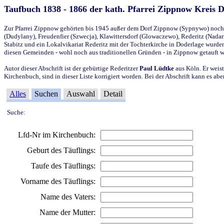
Taufbuch 1838 - 1866 der kath. Pfarrei Zippnow Kreis 
Zur Pfarrei Zippnow gehörten bis 1945 außer dem Dorf Zippnow (Sypnywo) noch d
(Dudylany), Freudenfier (Szwecja), Klawittersdorf (Glowaczewo), Rederitz (Nadarz
Stabitz und ein Lokalvikariat Rederitz mit der Tochterkirche in Doderlage wurd
diesen Gemeinden - wohl noch aus traditionellen Gründen - in Zippnow getauft 
Autor dieser Abschrift ist der gebürtige Rederitzer
Paul Lüdtke
aus Köln. Er weist
Kirchenbuch, sind in dieser Liste korrigiert worden. Bei der Abschrift kann es 
Alles
Suchen
Auswahl
Detail
Suche:
Lfd-Nr im Kirchenbuch:
Geburt des Täuflings:
Taufe des Täuflings:
Vorname des Täuflings:
Name des Vaters:
Name der Mutter: