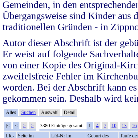
Gemeinden, in den entsprechende
Übergangsweise sind Kinder aus 
traditionellen Gründen - in Zippn
Autor dieser Abschrift ist der geb
Er weist auf folgende Sachverhalte
von einer Kopie des Original-Kirc
zweifelsfreie Fehler im Kirchenbuc
worden. Bei der Abschrift kann e
gekommen sein. Deshalb wird kein
Alles
Suchen
Auswahl
Detail
|<
<
>
>|
3380 Einträge gesamt:
1
4
7
10
13
16
Lfd-
Seite im
Lfd-Nr im
Geburt des
Taufe de