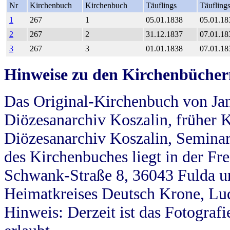
Nr
Kirchenbuch
Kirchenbuch
Täuflings
Täufling
1
267
1
05.01.1838
05.01.18
2
267
2
31.12.1837
07.01.18
3
267
3
01.01.1838
07.01.18
Hinweise zu den Kirchenbücher
Das Original-Kirchenbuch von Jan
Diözesanarchiv Koszalin, früher Kö
Diözesanarchiv Koszalin, Seminar
des Kirchenbuches liegt in der Fr
Schwank-Straße 8, 36043 Fulda u
Heimatkreises Deutsch Krone, Lu
Hinweis: Derzeit ist das Fotograf