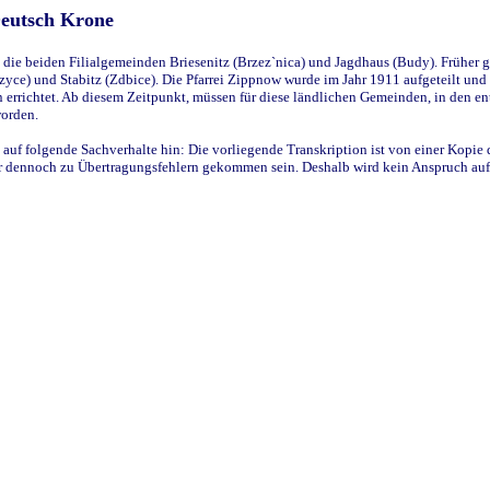
Deutsch Krone
ie beiden Filialgemeinden Briesenitz (Brzez`nica) und Jagdhaus (Budy). Früher g
yce) und Stabitz (Zdbice). Die Pfarrei Zippnow wurde im Jahr 1911 aufgeteilt und e
en errichtet. Ab diesem Zeitpunkt, müssen für diese ländlichen Gemeinden, in den
worden.
 auf folgende Sachverhalte hin: Die vorliegende Transkription ist von einer Kopie 
aber dennoch zu Übertragungsfehlern gekommen sein. Deshalb wird kein Anspruch auf 