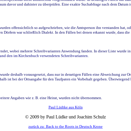
raum davor und dahinter zu überprüfen. Eine exakte Suchabfrage nach dem Datum i
den offensichtlich so aufgeschrieben, wie die Amtsperson ihn verstanden hat, ode
n Dörfern war schließlich Dialekt. In den Fällen bei denen erkannt wurde, dass di
t, wobei mehrere Schreibvarianten Anwendung fanden. In dieser Liste wurde in de
n und den im Kirchenbuch verwendeten Schreibvarianten.
wurde deshalb vorausgesetzt, dass nur in derartigen Fällen eine Abweichung zur O
eshalb ist bei der Ortsangabe für den Taufpaten ein Vorbehalt gegeben. Überwiegen
weitere Angaben wie z. B. eine Heirat, wurden nicht übernommen.
Paul Lüdtke aus Köln
© 2009 by Paul Lüdke und Joachim Schulz
zurück zu: Back to the Roots in Deutsch Krone