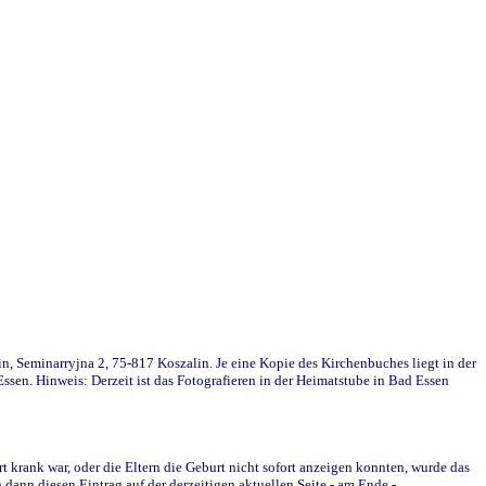
in, Seminarryjna 2, 75-817 Koszalin. Je eine Kopie des Kirchenbuches liegt in der
en. Hinweis: Derzeit ist das Fotografieren in der Heimatstube in Bad Essen
krank war, oder die Eltern die Geburt nicht sofort anzeigen konnten, wurde das
ann diesen Eintrag auf der derzeitigen aktuellen Seite - am Ende -