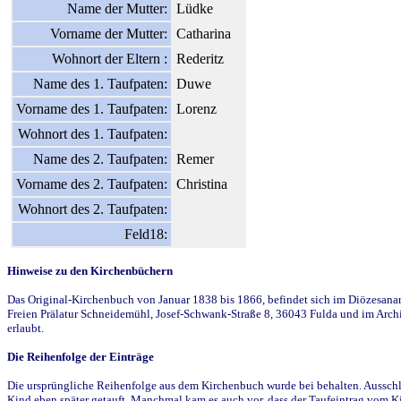
Name der Mutter:
Lüdke
Vorname der Mutter:
Catharina
Wohnort der Eltern :
Rederitz
Name des 1. Taufpaten:
Duwe
Vorname des 1. Taufpaten:
Lorenz
Wohnort des 1. Taufpaten:
Name des 2. Taufpaten:
Remer
Vorname des 2. Taufpaten:
Christina
Wohnort des 2. Taufpaten:
Feld18:
Hinweise zu den Kirchenbüchern
Das Original-Kirchenbuch von Januar 1838 bis 1866, befindet sich im Diözesanarch
Freien Prälatur Schneidemühl, Josef-Schwank-Straße 8, 36043 Fulda und im Archi
erlaubt.
Die Reihenfolge der Einträge
Die ursprüngliche Reihenfolge aus dem Kirchenbuch wurde bei behalten. Ausschla
Kind eben später getauft. Manchmal kam es auch vor, dass der Taufeintrag vom Ki