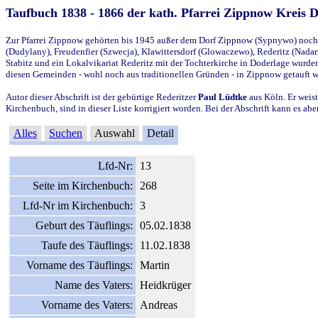
Taufbuch 1838 - 1866 der kath. Pfarrei Zippnow Kreis 
Zur Pfarrei Zippnow gehörten bis 1945 außer dem Dorf Zippnow (Sypnywo) noch d
(Dudylany), Freudenfier (Szwecja), Klawittersdorf (Glowaczewo), Rederitz (Nadarz
Stabitz und ein Lokalvikariat Rederitz mit der Tochterkirche in Doderlage wurd
diesen Gemeinden - wohl noch aus traditionellen Gründen - in Zippnow getauft 
Autor dieser Abschrift ist der gebürtige Rederitzer
Paul Lüdtke
aus Köln. Er weist
Kirchenbuch, sind in dieser Liste korrigiert worden. Bei der Abschrift kann es 
Alles
Suchen
Auswahl
Detail
Lfd-Nr:
13
Seite im Kirchenbuch:
268
Lfd-Nr im Kirchenbuch:
3
Geburt des Täuflings:
05.02.1838
Taufe des Täuflings:
11.02.1838
Vorname des Täuflings:
Martin
Name des Vaters:
Heidkrüger
Vorname des Vaters:
Andreas