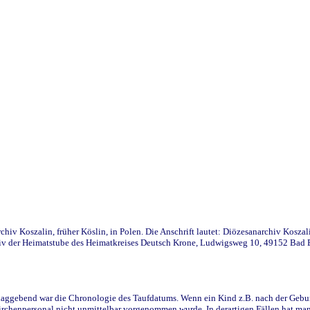
iv Koszalin, früher Köslin, in Polen. Die Anschrift lautet: Diözesanarchiv Koszal
v der Heimatstube des Heimatkreises Deutsch Krone, Ludwigsweg 10, 49152 Bad Ess
ggebend war die Chronologie des Taufdatums. Wenn ein Kind z.B. nach der Geburt 
rchenpersonal nicht unmittelbar vorgenommen wurde. In derartigen Fällen hat man d