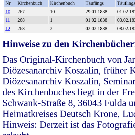
Nr
Kirchenbuch
Kirchenbuch
Täuflings
Täufling
10
267
10
29.01.1838
01.02.18
11
268
1
01.02.1838
03.02.18
12
268
2
02.02.1838
08.02.18
Hinweise zu den Kirchenbücher
Das Original-Kirchenbuch von Jan
Diözesanarchiv Koszalin, früher Kö
Diözesanarchiv Koszalin, Seminar
des Kirchenbuches liegt in der Fr
Schwank-Straße 8, 36043 Fulda u
Heimatkreises Deutsch Krone, Lu
Hinweis: Derzeit ist das Fotograf