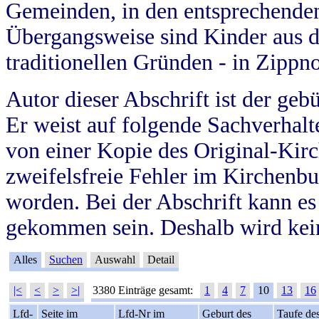
Gemeinden, in den entsprechende
Übergangsweise sind Kinder aus 
traditionellen Gründen - in Zippn
Autor dieser Abschrift ist der geb
Er weist auf folgende Sachverhalte
von einer Kopie des Original-Kirc
zweifelsfreie Fehler im Kirchenbuc
worden. Bei der Abschrift kann e
gekommen sein. Deshalb wird kein
Alles
Suchen
Auswahl
Detail
|<
<
>
>|
3380 Einträge gesamt:
1
4
7
10
13
16
Lfd-
Seite im
Lfd-Nr im
Geburt des
Taufe de