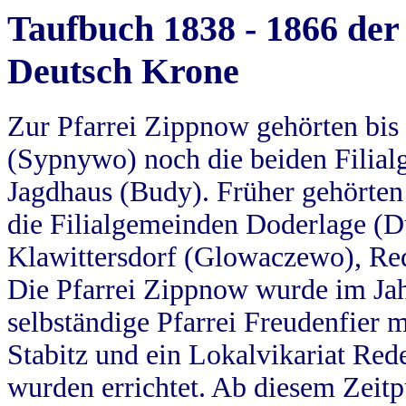
Taufbuch 1838 - 1866 der
Deutsch Krone
Zur Pfarrei Zippnow gehörten bi
(Sypnywo) noch die beiden Filial
Jagdhaus (Budy). Früher gehörten 
die Filialgemeinden Doderlage (D
Klawittersdorf (Glowaczewo), Red
Die Pfarrei Zippnow wurde im Jah
selbständige Pfarrei Freudenfier m
Stabitz und ein Lokalvikariat Red
wurden errichtet. Ab diesem Zeitp