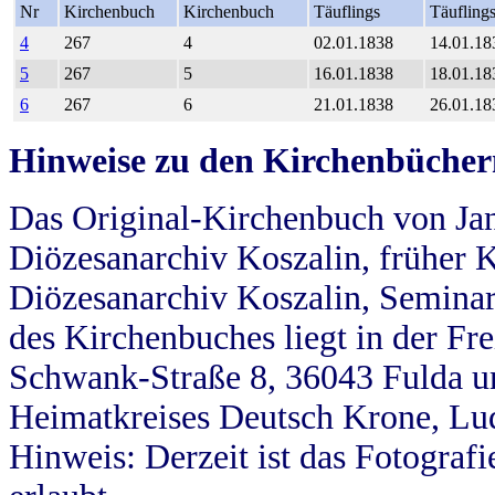
Nr
Kirchenbuch
Kirchenbuch
Täuflings
Täufling
4
267
4
02.01.1838
14.01.18
5
267
5
16.01.1838
18.01.18
6
267
6
21.01.1838
26.01.18
Hinweise zu den Kirchenbücher
Das Original-Kirchenbuch von Jan
Diözesanarchiv Koszalin, früher Kö
Diözesanarchiv Koszalin, Seminar
des Kirchenbuches liegt in der Fr
Schwank-Straße 8, 36043 Fulda u
Heimatkreises Deutsch Krone, Lu
Hinweis: Derzeit ist das Fotograf