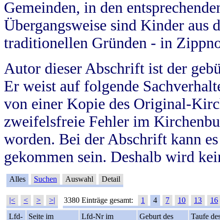
Gemeinden, in den entsprechende
Übergangsweise sind Kinder aus 
traditionellen Gründen - in Zippn
Autor dieser Abschrift ist der geb
Er weist auf folgende Sachverhalte
von einer Kopie des Original-Kirc
zweifelsfreie Fehler im Kirchenbuc
worden. Bei der Abschrift kann e
gekommen sein. Deshalb wird kein
Alles
Suchen
Auswahl
Detail
|<
<
>
>|
3380 Einträge gesamt:
1
4
7
10
13
16
Lfd-
Seite im
Lfd-Nr im
Geburt des
Taufe de