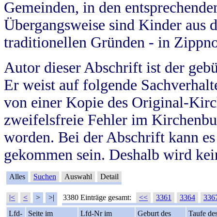
Gemeinden, in den entsprechende
Übergangsweise sind Kinder aus 
traditionellen Gründen - in Zippn
Autor dieser Abschrift ist der geb
Er weist auf folgende Sachverhalte
von einer Kopie des Original-Kirc
zweifelsfreie Fehler im Kirchenbuc
worden. Bei der Abschrift kann e
gekommen sein. Deshalb wird kein
Alles
Suchen
Auswahl
Detail
|<
<
>
>|
3380 Einträge gesamt:
<<
3361
3364
336
Lfd-
Seite im
Lfd-Nr im
Geburt des
Taufe de