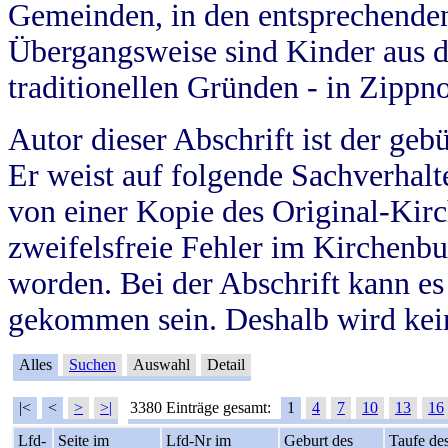
Gemeinden, in den entsprechende
Übergangsweise sind Kinder aus 
traditionellen Gründen - in Zippn
Autor dieser Abschrift ist der geb
Er weist auf folgende Sachverhalte
von einer Kopie des Original-Kirc
zweifelsfreie Fehler im Kirchenbuc
worden. Bei der Abschrift kann e
gekommen sein. Deshalb wird kein
Alles
Suchen
Auswahl
Detail
|<
<
>
>|
3380 Einträge gesamt:
1
4
7
10
13
16
Lfd-
Seite im
Lfd-Nr im
Geburt des
Taufe de