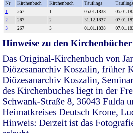
Nr
Kirchenbuch
Kirchenbuch
Täuflings
Täufling
1
267
1
05.01.1838
05.01.18
2
267
2
31.12.1837
07.01.18
3
267
3
01.01.1838
07.01.18
Hinweise zu den Kirchenbücher
Das Original-Kirchenbuch von Jan
Diözesanarchiv Koszalin, früher Kö
Diözesanarchiv Koszalin, Seminar
des Kirchenbuches liegt in der Fr
Schwank-Straße 8, 36043 Fulda u
Heimatkreises Deutsch Krone, Lu
Hinweis: Derzeit ist das Fotograf