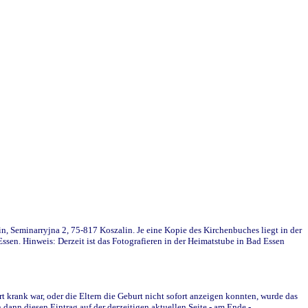
in, Seminarryjna 2, 75-817 Koszalin. Je eine Kopie des Kirchenbuches liegt in der
en. Hinweis: Derzeit ist das Fotografieren in der Heimatstube in Bad Essen
krank war, oder die Eltern die Geburt nicht sofort anzeigen konnten, wurde das
ann diesen Eintrag auf der derzeitigen aktuellen Seite - am Ende -