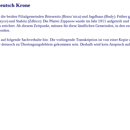
Deutsch Krone
ie beiden Filialgemeinden Briesenitz (Brzez`nica) und Jagdhaus (Budy). Früher g
yce) und Stabitz (Zdbice). Die Pfarrei Zippnow wurde im Jahr 1911 aufgeteilt und e
en errichtet. Ab diesem Zeitpunkt, müssen für diese ländlichen Gemeinden, in den
worden.
 auf folgende Sachverhalte hin: Die vorliegende Transkription ist von einer Kopie 
aber dennoch zu Übertragungsfehlern gekommen sein. Deshalb wird kein Anspruch auf 