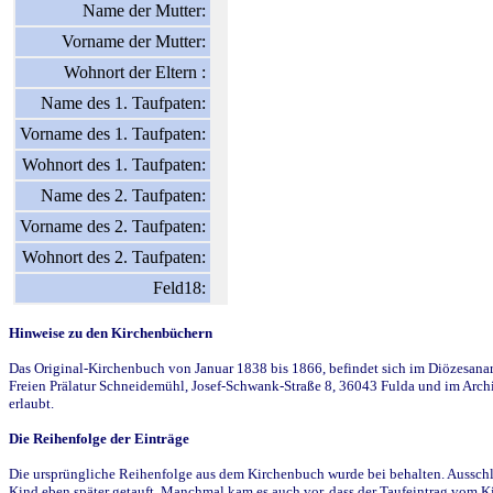
Name der Mutter:
Vorname der Mutter:
Wohnort der Eltern :
Name des 1. Taufpaten:
Vorname des 1. Taufpaten:
Wohnort des 1. Taufpaten:
Name des 2. Taufpaten:
Vorname des 2. Taufpaten:
Wohnort des 2. Taufpaten:
Feld18:
Hinweise zu den Kirchenbüchern
Das Original-Kirchenbuch von Januar 1838 bis 1866, befindet sich im Diözesanarch
Freien Prälatur Schneidemühl, Josef-Schwank-Straße 8, 36043 Fulda und im Archi
erlaubt.
Die Reihenfolge der Einträge
Die ursprüngliche Reihenfolge aus dem Kirchenbuch wurde bei behalten. Ausschla
Kind eben später getauft. Manchmal kam es auch vor, dass der Taufeintrag vom Ki