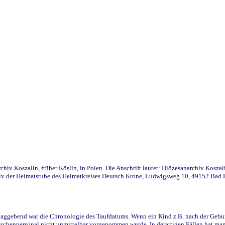
iv Koszalin, früher Köslin, in Polen. Die Anschrift lautet: Diözesanarchiv Koszal
v der Heimatstube des Heimatkreises Deutsch Krone, Ludwigsweg 10, 49152 Bad Ess
ggebend war die Chronologie des Taufdatums. Wenn ein Kind z.B. nach der Geburt 
rchenpersonal nicht unmittelbar vorgenommen wurde. In derartigen Fällen hat man d