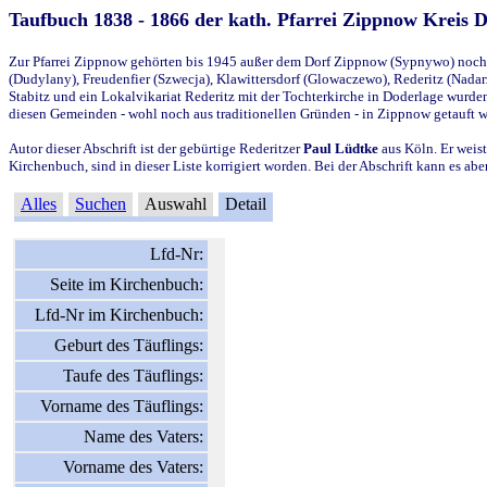
Taufbuch 1838 - 1866 der kath. Pfarrei Zippnow Kreis 
Zur Pfarrei Zippnow gehörten bis 1945 außer dem Dorf Zippnow (Sypnywo) noch d
(Dudylany), Freudenfier (Szwecja), Klawittersdorf (Glowaczewo), Rederitz (Nadarz
Stabitz und ein Lokalvikariat Rederitz mit der Tochterkirche in Doderlage wurd
diesen Gemeinden - wohl noch aus traditionellen Gründen - in Zippnow getauft 
Autor dieser Abschrift ist der gebürtige Rederitzer
Paul Lüdtke
aus Köln. Er weist
Kirchenbuch, sind in dieser Liste korrigiert worden. Bei der Abschrift kann es 
Alles
Suchen
Auswahl
Detail
Lfd-Nr:
Seite im Kirchenbuch:
Lfd-Nr im Kirchenbuch:
Geburt des Täuflings:
Taufe des Täuflings:
Vorname des Täuflings:
Name des Vaters:
Vorname des Vaters: