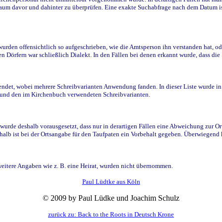
raum davor und dahinter zu überprüfen. Eine exakte Suchabfrage nach dem Datum i
den offensichtlich so aufgeschrieben, wie die Amtsperson ihn verstanden hat, ode
n Dörfern war schließlich Dialekt. In den Fällen bei denen erkannt wurde, dass di
t, wobei mehrere Schreibvarianten Anwendung fanden. In dieser Liste wurde in de
n und den im Kirchenbuch verwendeten Schreibvarianten.
wurde deshalb vorausgesetzt, dass nur in derartigen Fällen eine Abweichung zur O
eshalb ist bei der Ortsangabe für den Taufpaten ein Vorbehalt gegeben. Überwiegen
weitere Angaben wie z. B. eine Heirat, wurden nicht übernommen.
Paul Lüdtke aus Köln
© 2009 by Paul Lüdke und Joachim Schulz
zurück zu: Back to the Roots in Deutsch Krone