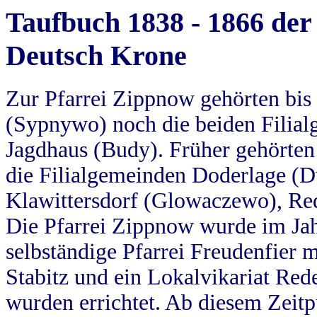
Taufbuch 1838 - 1866 der
Deutsch Krone
Zur Pfarrei Zippnow gehörten bi
(Sypnywo) noch die beiden Filial
Jagdhaus (Budy). Früher gehörten 
die Filialgemeinden Doderlage (D
Klawittersdorf (Glowaczewo), Red
Die Pfarrei Zippnow wurde im Jah
selbständige Pfarrei Freudenfier m
Stabitz und ein Lokalvikariat Red
wurden errichtet. Ab diesem Zeitp