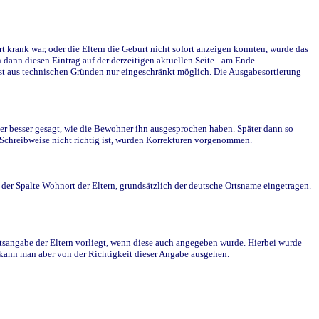
krank war, oder die Eltern die Geburt nicht sofort anzeigen konnten, wurde das
ann diesen Eintrag auf der derzeitigen aktuellen Seite - am Ende -
st aus technischen Gründen nur eingeschränkt möglich. Die Ausgabesortierung
r besser gesagt, wie die Bewohner ihn ausgesprochen haben. Später dann so
e Schreibweise nicht richtig ist, wurden Korrekturen vorgenommen.
r Spalte Wohnort der Eltern, grundsätzlich der deutsche Ortsname eingetragen.
rtsangabe der Eltern vorliegt, wenn diese auch angegeben wurde. Hierbei wurde
d kann man aber von der Richtigkeit dieser Angabe ausgehen.