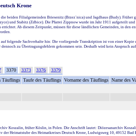
Deutsch Krone
ie beiden Filialgemeinden Briesenitz (Brzez`nica) und Jagdhaus (Budy). Früher g
yce) und Stabitz (Zdbice). Die Pfarrei Zippnow wurde im Jahr 1911 aufgeteilt und e
en errichtet. Ab diesem Zeitpunkt, müssen für diese ländlichen Gemeinden, in den
worden.
 auf folgende Sachverhalte hin: Die vorliegende Transkription ist von einer Kopie 
aber dennoch zu Übertragungsfehlern gekommen sein. Deshalb wird kein Anspruch auf 
7
3370
3373
3376
3379
 Täuflings
Taufe des Täuflings
Vorname des Täuflings
Name des Va
iv Koszalin, früher Köslin, in Polen. Die Anschrift lautet: Diözesanarchiv Koszal
v der Heimatstube des Heimatkreises Deutsch Krone, Ludwigsweg 10, 49152 Bad Ess