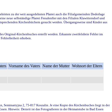
ehörten zu der weit ausgedehnten Pfarrei auch die Filialgemeinden Doderlage
ine neue selbständige Pfarrei Freudenfier mit den Filialen Klawittersdorf und
 entsprechenden Kirchenbüchern gesucht werden. Übergangsweise sind Kinder aus
des Original-Kirchenbuches erstellt worden. Erkannte zweifelsfreie Fehler im
Fehlerfreiheit erhoben.
ters
Vorname des Vaters
Name der Mutter
Wohnort der Eltern
in, Seminarryjna 2, 75-817 Koszalin. Je eine Kopie des Kirchenbuches liegt in der
en. Hinweis: Derzeit ist das Fotografieren in der Heimatstube in Bad Essen