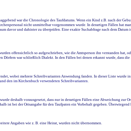
ggebend war die Chronologie des Taufdatums. Wenn ein Kind z.B. nach der Geburt 
rchenpersonal nicht unmittelbar vorgenommen wurde. In derartigen Fällen hat man d
raum davor und dahinter zu überprüfen. Eine exakte Suchabfrage nach dem Datum i
den offensichtlich so aufgeschrieben, wie die Amtsperson ihn verstanden hat, ode
n Dörfern war schließlich Dialekt. In den Fällen bei denen erkannt wurde, dass di
t, wobei mehrere Schreibvarianten Anwendung fanden. In dieser Liste wurde in de
n und den im Kirchenbuch verwendeten Schreibvarianten.
wurde deshalb vorausgesetzt, dass nur in derartigen Fällen eine Abweichung zur O
eshalb ist bei der Ortsangabe für den Taufpaten ein Vorbehalt gegeben. Überwiegen
weitere Angaben wie z. B. eine Heirat, wurden nicht übernommen.