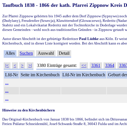
Taufbuch 1838 - 1866 der kath. Pfarrei Zippnow Kreis 
Zur Pfarrei Zippnow gehörten bis 1945 außer dem Dorf Zippnow (Sypnywo) noch d
(Dudylany), Freudenfier (Szwecja), Klawittersdorf (Glowaczewo), Rederitz (Nadarz
Stabitz und ein Lokalvikariat Rederitz mit der Tochterkirche in Doderlage wurd
diesen Gemeinden - wohl noch aus traditionellen Gründen - in Zippnow getauft 
Autor dieser Abschrift ist der gebürtige Rederitzer
Paul Lüdtke
aus Köln. Er weist
Kirchenbuch, sind in dieser Liste korrigiert worden. Bei der Abschrift kann es 
Alles
Suchen
Auswahl
Detail
|<
<
>
>|
3380 Einträge gesamt:
<<
3361
3364
336
Lfd-Nr
Seite im Kirchenbuch
Lfd-Nr im Kirchenbuch
Geburt des
...
...
...
Hinweise zu den Kirchenbüchern
Das Original-Kirchenbuch von Januar 1838 bis 1866, befindet sich im Diözesanarch
Freien Prälatur Schneidemühl, Josef-Schwank-Straße 8, 36043 Fulda und im Archi