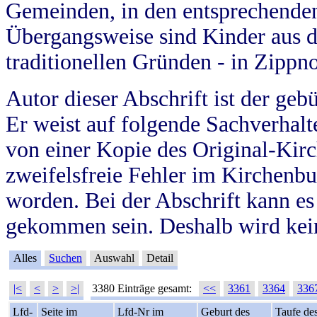
Gemeinden, in den entsprechende
Übergangsweise sind Kinder aus 
traditionellen Gründen - in Zippn
Autor dieser Abschrift ist der geb
Er weist auf folgende Sachverhalte
von einer Kopie des Original-Kirc
zweifelsfreie Fehler im Kirchenbuc
worden. Bei der Abschrift kann e
gekommen sein. Deshalb wird kein
Alles
Suchen
Auswahl
Detail
|<
<
>
>|
3380 Einträge gesamt:
<<
3361
3364
336
Lfd-
Seite im
Lfd-Nr im
Geburt des
Taufe de