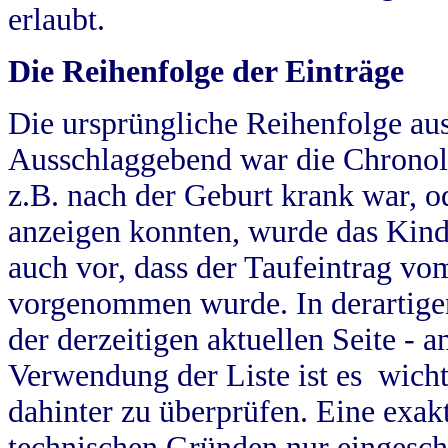
erlaubt.
Die Reihenfolge der Einträge
Die ursprüngliche Reihenfolge au
Ausschlaggebend war die Chronol
z.B. nach der Geburt krank war, od
anzeigen konnten, wurde das Kind
auch vor, dass der Taufeintrag vo
vorgenommen wurde. In derartigen
der derzeitigen aktuellen Seite -
Verwendung der Liste ist es wich
dahinter zu überprüfen. Eine exa
technischen Gründen nur eingesch