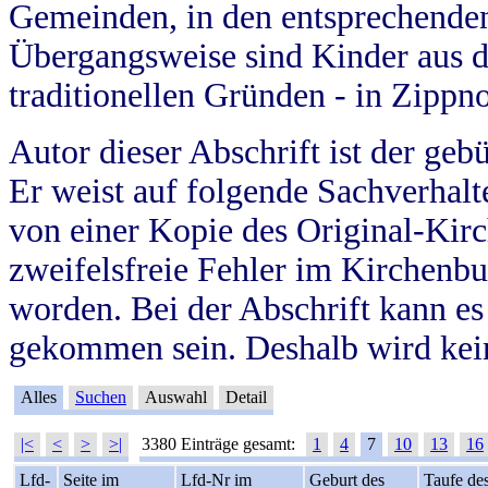
Gemeinden, in den entsprechende
Übergangsweise sind Kinder aus 
traditionellen Gründen - in Zippn
Autor dieser Abschrift ist der geb
Er weist auf folgende Sachverhalte
von einer Kopie des Original-Kirc
zweifelsfreie Fehler im Kirchenbuc
worden. Bei der Abschrift kann e
gekommen sein. Deshalb wird kein
Alles
Suchen
Auswahl
Detail
|<
<
>
>|
3380 Einträge gesamt:
1
4
7
10
13
16
Lfd-
Seite im
Lfd-Nr im
Geburt des
Taufe de