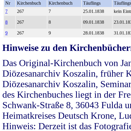
Nr
Kirchenbuch
Kirchenbuch
Täuflings
Täufling
7
267
7
25.01.1838
kein Eint
8
267
8
09.01.1838
23.01.18
9
267
9
28.01.1838
31.01.18
Hinweise zu den Kirchenbücher
Das Original-Kirchenbuch von Jan
Diözesanarchiv Koszalin, früher Kö
Diözesanarchiv Koszalin, Seminar
des Kirchenbuches liegt in der Fr
Schwank-Straße 8, 36043 Fulda u
Heimatkreises Deutsch Krone, Lu
Hinweis: Derzeit ist das Fotograf