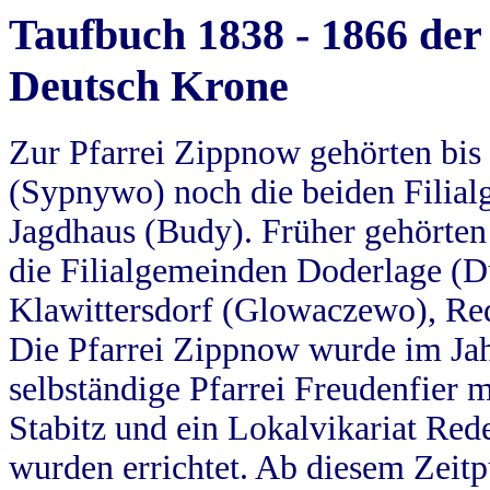
Taufbuch 1838 - 1866 der
Deutsch Krone
Zur Pfarrei Zippnow gehörten bi
(Sypnywo) noch die beiden Filial
Jagdhaus (Budy). Früher gehörten 
die Filialgemeinden Doderlage (D
Klawittersdorf (Glowaczewo), Red
Die Pfarrei Zippnow wurde im Jah
selbständige Pfarrei Freudenfier m
Stabitz und ein Lokalvikariat Red
wurden errichtet. Ab diesem Zeitp