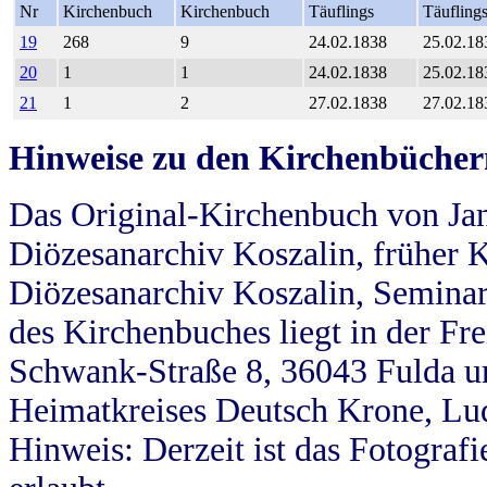
Nr
Kirchenbuch
Kirchenbuch
Täuflings
Täufling
19
268
9
24.02.1838
25.02.18
20
1
1
24.02.1838
25.02.18
21
1
2
27.02.1838
27.02.18
Hinweise zu den Kirchenbücher
Das Original-Kirchenbuch von Jan
Diözesanarchiv Koszalin, früher Kö
Diözesanarchiv Koszalin, Seminar
des Kirchenbuches liegt in der Fr
Schwank-Straße 8, 36043 Fulda u
Heimatkreises Deutsch Krone, Lu
Hinweis: Derzeit ist das Fotograf