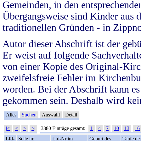
Gemeinden, in den entsprechende
Übergangsweise sind Kinder aus 
traditionellen Gründen - in Zippn
Autor dieser Abschrift ist der geb
Er weist auf folgende Sachverhalte
von einer Kopie des Original-Kirc
zweifelsfreie Fehler im Kirchenbuc
worden. Bei der Abschrift kann e
gekommen sein. Deshalb wird kein
Alles
Suchen
Auswahl
Detail
|<
<
>
>|
3380 Einträge gesamt:
1
4
7
10
13
16
Lfd-
Seite im
Lfd-Nr im
Geburt des
Taufe de