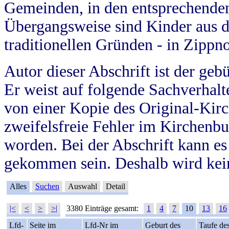
Gemeinden, in den entsprechende
Übergangsweise sind Kinder aus 
traditionellen Gründen - in Zippn
Autor dieser Abschrift ist der geb
Er weist auf folgende Sachverhalte
von einer Kopie des Original-Kirc
zweifelsfreie Fehler im Kirchenbuc
worden. Bei der Abschrift kann e
gekommen sein. Deshalb wird kein
Alles
Suchen
Auswahl
Detail
|<
<
>
>|
3380 Einträge gesamt:
1
4
7
10
13
16
Lfd-
Seite im
Lfd-Nr im
Geburt des
Taufe de