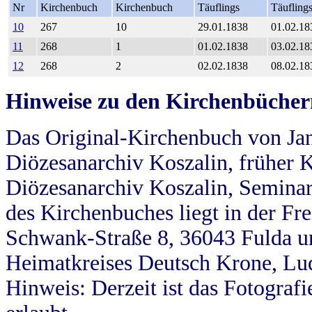
Nr
Kirchenbuch
Kirchenbuch
Täuflings
Täufling
10
267
10
29.01.1838
01.02.18
11
268
1
01.02.1838
03.02.18
12
268
2
02.02.1838
08.02.18
Hinweise zu den Kirchenbücher
Das Original-Kirchenbuch von Jan
Diözesanarchiv Koszalin, früher Kö
Diözesanarchiv Koszalin, Seminar
des Kirchenbuches liegt in der Fr
Schwank-Straße 8, 36043 Fulda u
Heimatkreises Deutsch Krone, Lu
Hinweis: Derzeit ist das Fotograf