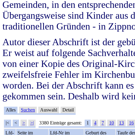
Gemeinden, in den entsprechende
Übergangsweise sind Kinder aus 
traditionellen Gründen - in Zippn
Autor dieser Abschrift ist der geb
Er weist auf folgende Sachverhalte
von einer Kopie des Original-Kirc
zweifelsfreie Fehler im Kirchenbuc
worden. Bei der Abschrift kann e
gekommen sein. Deshalb wird kein
Alles
Suchen
Auswahl
Detail
|<
<
>
>|
3380 Einträge gesamt:
1
4
7
10
13
16
Lfd-
Seite im
Lfd-Nr im
Geburt des
Taufe de