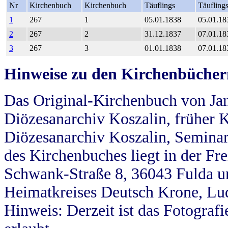
Nr
Kirchenbuch
Kirchenbuch
Täuflings
Täufling
1
267
1
05.01.1838
05.01.18
2
267
2
31.12.1837
07.01.18
3
267
3
01.01.1838
07.01.18
Hinweise zu den Kirchenbücher
Das Original-Kirchenbuch von Jan
Diözesanarchiv Koszalin, früher Kö
Diözesanarchiv Koszalin, Seminar
des Kirchenbuches liegt in der Fr
Schwank-Straße 8, 36043 Fulda u
Heimatkreises Deutsch Krone, Lu
Hinweis: Derzeit ist das Fotograf