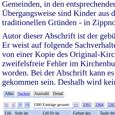
Gemeinden, in den entsprechende
Übergangsweise sind Kinder aus 
traditionellen Gründen - in Zippn
Autor dieser Abschrift ist der geb
Er weist auf folgende Sachverhalte
von einer Kopie des Original-Kirc
zweifelsfreie Fehler im Kirchenbuc
worden. Bei der Abschrift kann e
gekommen sein. Deshalb wird kein
Alles
Suchen
Auswahl
Detail
|<
<
>
>|
3380 Einträge gesamt:
<<
3361
3364
336
Lfd-
Seite im
Lfd-Nr im
Geburt des
Taufe de