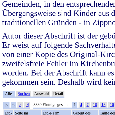
Gemeinden, in den entsprechende
Übergangsweise sind Kinder aus 
traditionellen Gründen - in Zippn
Autor dieser Abschrift ist der geb
Er weist auf folgende Sachverhalte
von einer Kopie des Original-Kirc
zweifelsfreie Fehler im Kirchenbuc
worden. Bei der Abschrift kann e
gekommen sein. Deshalb wird kein
Alles
Suchen
Auswahl
Detail
|<
<
>
>|
3380 Einträge gesamt:
1
4
7
10
13
16
Lfd-
Seite im
Lfd-Nr im
Geburt des
Taufe de