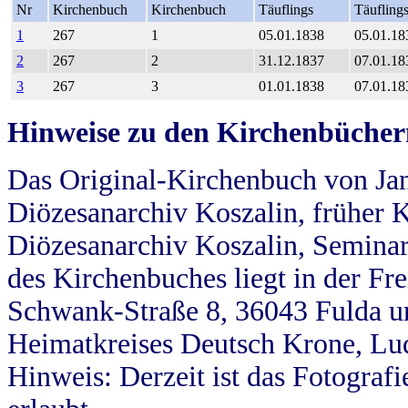
Nr
Kirchenbuch
Kirchenbuch
Täuflings
Täufling
1
267
1
05.01.1838
05.01.18
2
267
2
31.12.1837
07.01.18
3
267
3
01.01.1838
07.01.18
Hinweise zu den Kirchenbücher
Das Original-Kirchenbuch von Jan
Diözesanarchiv Koszalin, früher Kö
Diözesanarchiv Koszalin, Seminar
des Kirchenbuches liegt in der Fr
Schwank-Straße 8, 36043 Fulda u
Heimatkreises Deutsch Krone, Lu
Hinweis: Derzeit ist das Fotograf