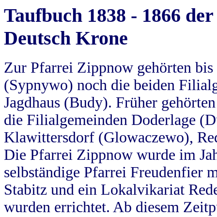
Taufbuch 1838 - 1866 der
Deutsch Krone
Zur Pfarrei Zippnow gehörten bi
(Sypnywo) noch die beiden Filial
Jagdhaus (Budy). Früher gehörten 
die Filialgemeinden Doderlage (D
Klawittersdorf (Glowaczewo), Red
Die Pfarrei Zippnow wurde im Jah
selbständige Pfarrei Freudenfier m
Stabitz und ein Lokalvikariat Red
wurden errichtet. Ab diesem Zeitp