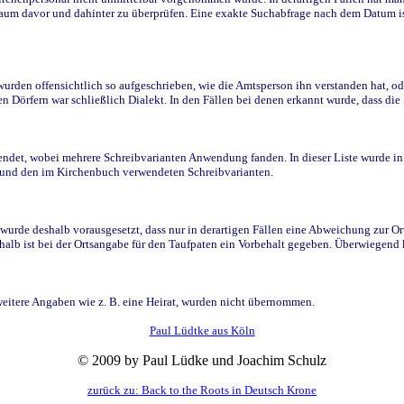
raum davor und dahinter zu überprüfen. Eine exakte Suchabfrage nach dem Datum i
den offensichtlich so aufgeschrieben, wie die Amtsperson ihn verstanden hat, ode
n Dörfern war schließlich Dialekt. In den Fällen bei denen erkannt wurde, dass di
t, wobei mehrere Schreibvarianten Anwendung fanden. In dieser Liste wurde in de
n und den im Kirchenbuch verwendeten Schreibvarianten.
wurde deshalb vorausgesetzt, dass nur in derartigen Fällen eine Abweichung zur O
eshalb ist bei der Ortsangabe für den Taufpaten ein Vorbehalt gegeben. Überwiegen
weitere Angaben wie z. B. eine Heirat, wurden nicht übernommen.
Paul Lüdtke aus Köln
© 2009 by Paul Lüdke und Joachim Schulz
zurück zu: Back to the Roots in Deutsch Krone