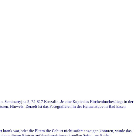
in, Seminarryjna 2, 75-817 Koszalin. Je eine Kopie des Kirchenbuches liegt in der
en. Hinweis: Derzeit ist das Fotografieren in der Heimatstube in Bad Essen
krank war, oder die Eltern die Geburt nicht sofort anzeigen konnten, wurde das
ann diesen Eintrag auf der derzeitigen aktuellen Seite - am Ende -