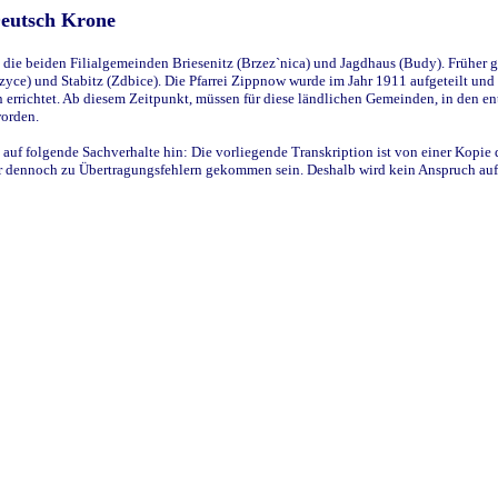
Deutsch Krone
ie beiden Filialgemeinden Briesenitz (Brzez`nica) und Jagdhaus (Budy). Früher g
yce) und Stabitz (Zdbice). Die Pfarrei Zippnow wurde im Jahr 1911 aufgeteilt und e
en errichtet. Ab diesem Zeitpunkt, müssen für diese ländlichen Gemeinden, in den
worden.
 auf folgende Sachverhalte hin: Die vorliegende Transkription ist von einer Kopie 
aber dennoch zu Übertragungsfehlern gekommen sein. Deshalb wird kein Anspruch auf 