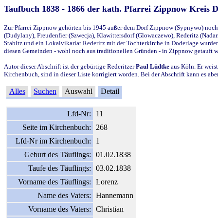
Taufbuch 1838 - 1866 der kath. Pfarrei Zippnow Kreis 
Zur Pfarrei Zippnow gehörten bis 1945 außer dem Dorf Zippnow (Sypnywo) noch d
(Dudylany), Freudenfier (Szwecja), Klawittersdorf (Glowaczewo), Rederitz (Nadarz
Stabitz und ein Lokalvikariat Rederitz mit der Tochterkirche in Doderlage wurd
diesen Gemeinden - wohl noch aus traditionellen Gründen - in Zippnow getauft 
Autor dieser Abschrift ist der gebürtige Rederitzer
Paul Lüdtke
aus Köln. Er weist
Kirchenbuch, sind in dieser Liste korrigiert worden. Bei der Abschrift kann es 
Alles
Suchen
Auswahl
Detail
Lfd-Nr:
11
Seite im Kirchenbuch:
268
Lfd-Nr im Kirchenbuch:
1
Geburt des Täuflings:
01.02.1838
Taufe des Täuflings:
03.02.1838
Vorname des Täuflings:
Lorenz
Name des Vaters:
Hannemann
Vorname des Vaters:
Christian