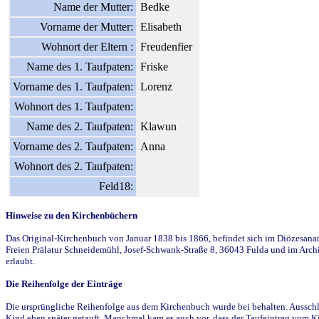
Name der Mutter:
Bedke
Vorname der Mutter:
Elisabeth
Wohnort der Eltern :
Freudenfier
Name des 1. Taufpaten:
Friske
Vorname des 1. Taufpaten:
Lorenz
Wohnort des 1. Taufpaten:
Name des 2. Taufpaten:
Klawun
Vorname des 2. Taufpaten:
Anna
Wohnort des 2. Taufpaten:
Feld18:
Hinweise zu den Kirchenbüchern
Das Original-Kirchenbuch von Januar 1838 bis 1866, befindet sich im Diözesanarch
Freien Prälatur Schneidemühl, Josef-Schwank-Straße 8, 36043 Fulda und im Archi
erlaubt.
Die Reihenfolge der Einträge
Die ursprüngliche Reihenfolge aus dem Kirchenbuch wurde bei behalten. Ausschla
Kind eben später getauft. Manchmal kam es auch vor, dass der Taufeintrag vom Ki