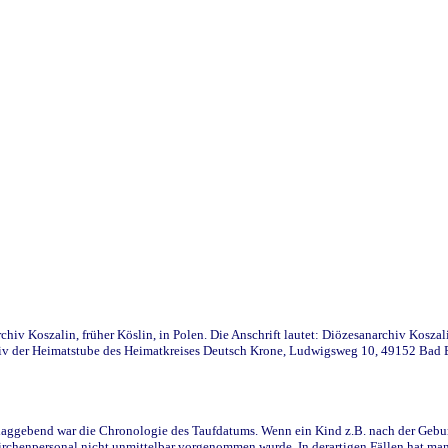
iv Koszalin, früher Köslin, in Polen. Die Anschrift lautet: Diözesanarchiv Koszal
v der Heimatstube des Heimatkreises Deutsch Krone, Ludwigsweg 10, 49152 Bad Ess
ggebend war die Chronologie des Taufdatums. Wenn ein Kind z.B. nach der Geburt 
rchenpersonal nicht unmittelbar vorgenommen wurde. In derartigen Fällen hat man d