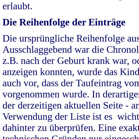
erlaubt.
Die Reihenfolge der Einträge
Die ursprüngliche Reihenfolge au
Ausschlaggebend war die Chronol
z.B. nach der Geburt krank war, od
anzeigen konnten, wurde das Kind
auch vor, dass der Taufeintrag vo
vorgenommen wurde. In derartigen
der derzeitigen aktuellen Seite -
Verwendung der Liste ist es wich
dahinter zu überprüfen. Eine exa
technischen Gründen nur eingesch