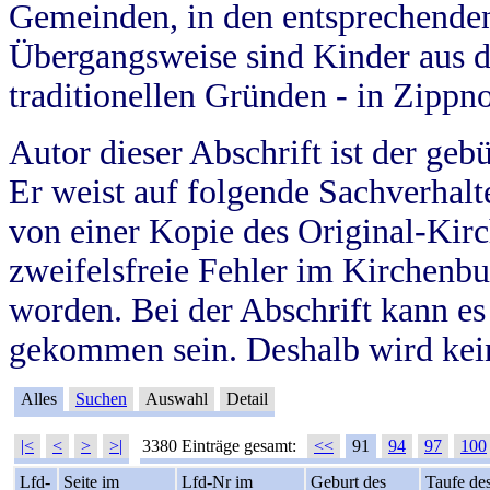
Gemeinden, in den entsprechende
Übergangsweise sind Kinder aus 
traditionellen Gründen - in Zippn
Autor dieser Abschrift ist der geb
Er weist auf folgende Sachverhalte
von einer Kopie des Original-Kirc
zweifelsfreie Fehler im Kirchenbuc
worden. Bei der Abschrift kann e
gekommen sein. Deshalb wird kein
Alles
Suchen
Auswahl
Detail
|<
<
>
>|
3380 Einträge gesamt:
<<
91
94
97
100
Lfd-
Seite im
Lfd-Nr im
Geburt des
Taufe de