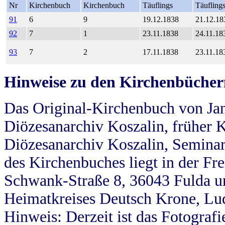
Nr
Kirchenbuch
Kirchenbuch
Täuflings
Täufling
91
6
9
19.12.1838
21.12.18
92
7
1
23.11.1838
24.11.18
93
7
2
17.11.1838
23.11.18
Hinweise zu den Kirchenbücher
Das Original-Kirchenbuch von Jan
Diözesanarchiv Koszalin, früher Kö
Diözesanarchiv Koszalin, Seminar
des Kirchenbuches liegt in der Fr
Schwank-Straße 8, 36043 Fulda u
Heimatkreises Deutsch Krone, Lu
Hinweis: Derzeit ist das Fotograf