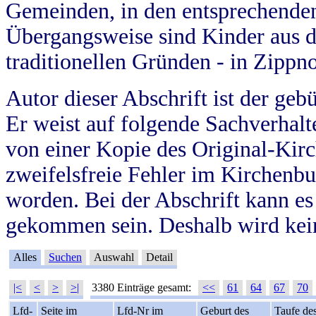
Gemeinden, in den entsprechende
Übergangsweise sind Kinder aus 
traditionellen Gründen - in Zippn
Autor dieser Abschrift ist der geb
Er weist auf folgende Sachverhalte
von einer Kopie des Original-Kirc
zweifelsfreie Fehler im Kirchenbuc
worden. Bei der Abschrift kann e
gekommen sein. Deshalb wird kein
Alles
Suchen
Auswahl
Detail
|<
<
>
>|
3380 Einträge gesamt:
<<
61
64
67
70
Lfd-
Seite im
Lfd-Nr im
Geburt des
Taufe de