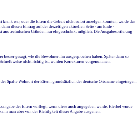
krank war, oder die Eltern die Geburt nicht sofort anzeigen konnten, wurde das
ann diesen Eintrag auf der derzeitigen aktuellen Seite - am Ende -
st aus technischen Gründen nur eingeschränkt möglich. Die Ausgabesortierung
r besser gesagt, wie die Bewohner ihn ausgesprochen haben. Später dann so
e Schreibweise nicht richtig ist, wurden Korrekturen vorgenommen.
r Spalte Wohnort der Eltern, grundsätzlich der deutsche Ortsname eingetragen.
rtsangabe der Eltern vorliegt, wenn diese auch angegeben wurde. Hierbei wurde
d kann man aber von der Richtigkeit dieser Angabe ausgehen.