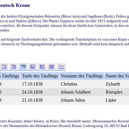
Deutsch Krone
ie beiden Filialgemeinden Briesenitz (Brzez`nica) und Jagdhaus (Budy). Früher g
yce) und Stabitz (Zdbice). Die Pfarrei Zippnow wurde im Jahr 1911 aufgeteilt und e
en errichtet. Ab diesem Zeitpunkt, müssen für diese ländlichen Gemeinden, in den
worden.
 auf folgende Sachverhalte hin: Die vorliegende Transkription ist von einer Kopie 
aber dennoch zu Übertragungsfehlern gekommen sein. Deshalb wird kein Anspruch auf 
73
76
79
82
85
88
>>
 Täuflings
Taufe des Täuflings
Vorname des Täuflings
Name des Va
8
17.10.1838
Christina
Zybarth
8
24.10.1838
Johann Adalbert
Rönspies
8
21.10.1838
Johann Julius
Lipke
iv Koszalin, früher Köslin, in Polen. Die Anschrift lautet: Diözesanarchiv Koszal
v der Heimatstube des Heimatkreises Deutsch Krone, Ludwigsweg 10, 49152 Bad Ess