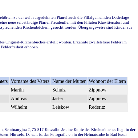
ehörten zu der weit ausgedehnten Pfarrei auch die Filialgemeinden Doderlage
ine neue selbständige Pfarrei Freudenfier mit den Filialen Klawittersdorf und
 entsprechenden Kirchenbüchern gesucht werden. Übergangsweise sind Kinder aus
des Original-Kirchenbuches erstellt worden. Erkannte zweifelsfreie Fehler im
Fehlerfreiheit erhoben.
ters
Vorname des Vaters
Name der Mutter
Wohnort der Eltern
Martin
Schulz
Zippnow
Andreas
Jaster
Zippnow
Wilhelm
Leiskow
Rederitz
in, Seminarryjna 2, 75-817 Koszalin. Je eine Kopie des Kirchenbuches liegt in der
en. Hinweis: Derzeit ist das Fotografieren in der Heimatstube in Bad Essen