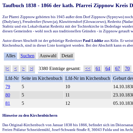
Taufbuch 1838 - 1866 der kath. Pfarrei Zippnow Kreis 
Zur Pfarrei Zippnow gehörten bis 1945 außer dem Dorf Zippnow (Sypnywo) noch d
(Dudylany), Freudenfier (Szwecja), Klawittersdorf (Glowaczewo), Rederitz (Nadarz
Stabitz und ein Lokalvikariat Rederitz mit der Tochterkirche in Doderlage wurd
diesen Gemeinden - wohl noch aus traditionellen Gründen - in Zippnow getauft 
Autor dieser Abschrift ist der gebürtige Rederitzer
Paul Lüdtke
aus Köln. Er weist
Kirchenbuch, sind in dieser Liste korrigiert worden. Bei der Abschrift kann es 
Alles
Suchen
Auswahl
Detail
|<
<
>
>|
3380 Einträge gesamt:
<<
61
64
67
70
Lfd-Nr
Seite im Kirchenbuch
Lfd-Nr im Kirchenbuch
Geburt des
79
5
10
14.10.183
80
5
11
23.10.183
81
5
12
05.10.183
Hinweise zu den Kirchenbüchern
Das Original-Kirchenbuch von Januar 1838 bis 1866, befindet sich im Diözesanarch
Freien Prälatur Schneidemühl, Josef-Schwank-Straße 8, 36043 Fulda und im Archi