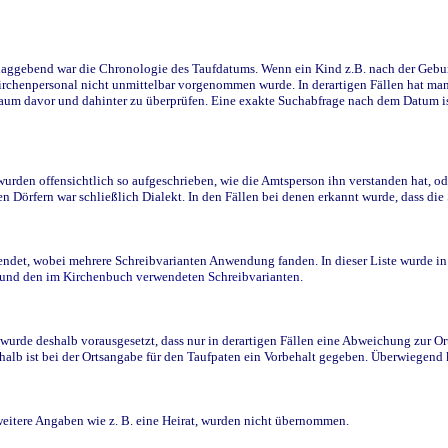
ggebend war die Chronologie des Taufdatums. Wenn ein Kind z.B. nach der Geburt 
rchenpersonal nicht unmittelbar vorgenommen wurde. In derartigen Fällen hat man d
raum davor und dahinter zu überprüfen. Eine exakte Suchabfrage nach dem Datum i
den offensichtlich so aufgeschrieben, wie die Amtsperson ihn verstanden hat, ode
n Dörfern war schließlich Dialekt. In den Fällen bei denen erkannt wurde, dass di
t, wobei mehrere Schreibvarianten Anwendung fanden. In dieser Liste wurde in de
n und den im Kirchenbuch verwendeten Schreibvarianten.
wurde deshalb vorausgesetzt, dass nur in derartigen Fällen eine Abweichung zur O
eshalb ist bei der Ortsangabe für den Taufpaten ein Vorbehalt gegeben. Überwiegen
weitere Angaben wie z. B. eine Heirat, wurden nicht übernommen.