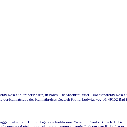
iv Koszalin, früher Köslin, in Polen. Die Anschrift lautet: Diözesanarchiv Koszal
v der Heimatstube des Heimatkreises Deutsch Krone, Ludwigsweg 10, 49152 Bad Ess
ggebend war die Chronologie des Taufdatums. Wenn ein Kind z.B. nach der Geburt 
rchenpersonal nicht unmittelbar vorgenommen wurde. In derartigen Fällen hat man d