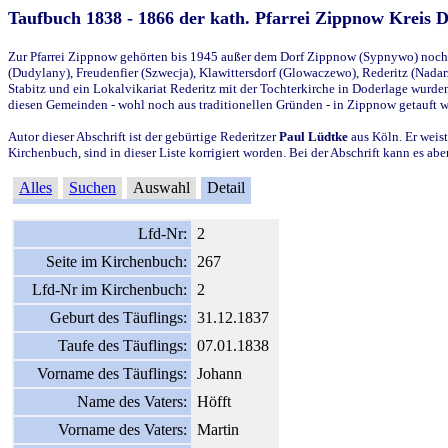
Taufbuch 1838 - 1866 der kath. Pfarrei Zippnow Kreis 
Zur Pfarrei Zippnow gehörten bis 1945 außer dem Dorf Zippnow (Sypnywo) noch d
(Dudylany), Freudenfier (Szwecja), Klawittersdorf (Glowaczewo), Rederitz (Nadarz
Stabitz und ein Lokalvikariat Rederitz mit der Tochterkirche in Doderlage wurd
diesen Gemeinden - wohl noch aus traditionellen Gründen - in Zippnow getauft 
Autor dieser Abschrift ist der gebürtige Rederitzer
Paul Lüdtke
aus Köln. Er weist
Kirchenbuch, sind in dieser Liste korrigiert worden. Bei der Abschrift kann es 
Alles
Suchen
Auswahl
Detail
Lfd-Nr:
2
Seite im Kirchenbuch:
267
Lfd-Nr im Kirchenbuch:
2
Geburt des Täuflings:
31.12.1837
Taufe des Täuflings:
07.01.1838
Vorname des Täuflings:
Johann
Name des Vaters:
Höfft
Vorname des Vaters:
Martin