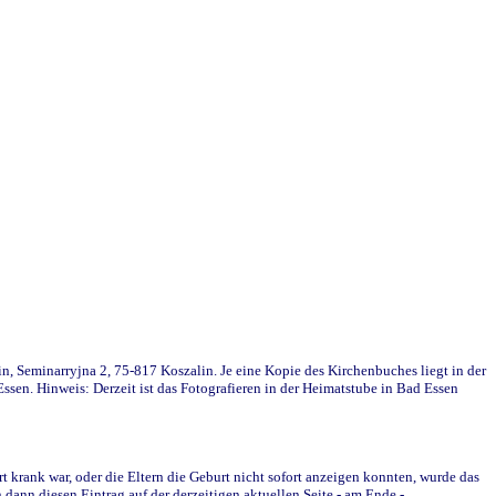
in, Seminarryjna 2, 75-817 Koszalin. Je eine Kopie des Kirchenbuches liegt in der
en. Hinweis: Derzeit ist das Fotografieren in der Heimatstube in Bad Essen
krank war, oder die Eltern die Geburt nicht sofort anzeigen konnten, wurde das
ann diesen Eintrag auf der derzeitigen aktuellen Seite - am Ende -