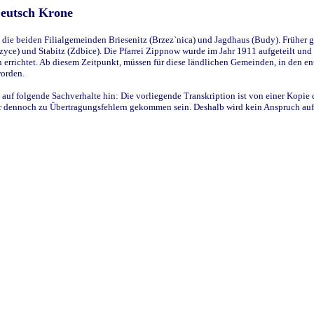
Deutsch Krone
ie beiden Filialgemeinden Briesenitz (Brzez`nica) und Jagdhaus (Budy). Früher g
yce) und Stabitz (Zdbice). Die Pfarrei Zippnow wurde im Jahr 1911 aufgeteilt und e
en errichtet. Ab diesem Zeitpunkt, müssen für diese ländlichen Gemeinden, in den
worden.
 auf folgende Sachverhalte hin: Die vorliegende Transkription ist von einer Kopie 
aber dennoch zu Übertragungsfehlern gekommen sein. Deshalb wird kein Anspruch auf 