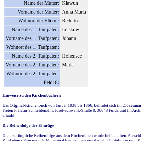
Name der Mutter:
Klawun
Vorname der Mutter:
Anna Maria
Wohnort der Eltern :
Rederitz
Name des 1. Taufpaten:
Leiskow
Vorname des 1. Taufpaten:
Johann
Wohnort des 1. Taufpaten:
Name des 2. Taufpaten:
Hohensee
Vorname des 2. Taufpaten:
Maria
Wohnort des 2. Taufpaten:
Feld18:
Hinweise zu den Kirchenbüchern
Das Original-Kirchenbuch von Januar 1838 bis 1866, befindet sich im Diözesanarch
Freien Prälatur Schneidemühl, Josef-Schwank-Straße 8, 36043 Fulda und im Archi
erlaubt.
Die Reihenfolge der Einträge
Die ursprüngliche Reihenfolge aus dem Kirchenbuch wurde bei behalten. Ausschla
Kind eben später getauft. Manchmal kam es auch vor, dass der Taufeintrag vom Ki