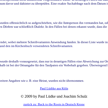
raum davor und dahinter zu überprüfen. Eine exakte Suchabfrage nach dem Datum i
den offensichtlich so aufgeschrieben, wie die Amtsperson ihn verstanden hat, ode
n Dörfern war schließlich Dialekt. In den Fällen bei denen erkannt wurde, dass di
t, wobei mehrere Schreibvarianten Anwendung fanden. In dieser Liste wurde in de
n und den im Kirchenbuch verwendeten Schreibvarianten.
wurde deshalb vorausgesetzt, dass nur in derartigen Fällen eine Abweichung zur O
eshalb ist bei der Ortsangabe für den Taufpaten ein Vorbehalt gegeben. Überwiegen
weitere Angaben wie z. B. eine Heirat, wurden nicht übernommen.
Paul Lüdtke aus Köln
© 2009 by Paul Lüdke und Joachim Schulz
zurück zu: Back to the Roots in Deutsch Krone