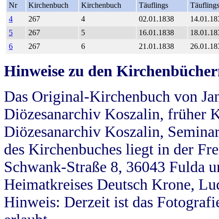
Nr
Kirchenbuch
Kirchenbuch
Täuflings
Täufling
4
267
4
02.01.1838
14.01.18
5
267
5
16.01.1838
18.01.18
6
267
6
21.01.1838
26.01.18
Hinweise zu den Kirchenbücher
Das Original-Kirchenbuch von Jan
Diözesanarchiv Koszalin, früher Kö
Diözesanarchiv Koszalin, Seminar
des Kirchenbuches liegt in der Fr
Schwank-Straße 8, 36043 Fulda u
Heimatkreises Deutsch Krone, Lu
Hinweis: Derzeit ist das Fotograf