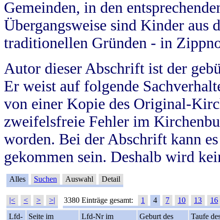
Gemeinden, in den entsprechende
Übergangsweise sind Kinder aus 
traditionellen Gründen - in Zippn
Autor dieser Abschrift ist der geb
Er weist auf folgende Sachverhalte
von einer Kopie des Original-Kirc
zweifelsfreie Fehler im Kirchenbuc
worden. Bei der Abschrift kann e
gekommen sein. Deshalb wird kein
Alles
Suchen
Auswahl
Detail
|<
<
>
>|
3380 Einträge gesamt:
1
4
7
10
13
16
Lfd-
Seite im
Lfd-Nr im
Geburt des
Taufe de