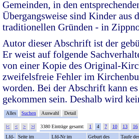
Gemeinden, in den entsprechende
Übergangsweise sind Kinder aus 
traditionellen Gründen - in Zippn
Autor dieser Abschrift ist der geb
Er weist auf folgende Sachverhalte
von einer Kopie des Original-Kirc
zweifelsfreie Fehler im Kirchenbuc
worden. Bei der Abschrift kann e
gekommen sein. Deshalb wird kein
Alles
Suchen
Auswahl
Detail
|<
<
>
>|
3380 Einträge gesamt:
1
4
7
10
13
16
Lfd-
Seite im
Lfd-Nr im
Geburt des
Taufe de