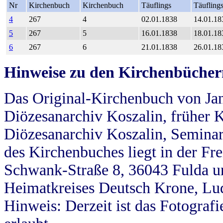
Nr
Kirchenbuch
Kirchenbuch
Täuflings
Täufling
4
267
4
02.01.1838
14.01.18
5
267
5
16.01.1838
18.01.18
6
267
6
21.01.1838
26.01.18
Hinweise zu den Kirchenbücher
Das Original-Kirchenbuch von Jan
Diözesanarchiv Koszalin, früher Kö
Diözesanarchiv Koszalin, Seminar
des Kirchenbuches liegt in der Fr
Schwank-Straße 8, 36043 Fulda u
Heimatkreises Deutsch Krone, Lu
Hinweis: Derzeit ist das Fotograf