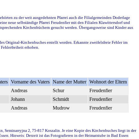
ehörten zu der weit ausgedehnten Pfarrei auch die Filialgemeinden Doderlage
ine neue selbständige Pfarrei Freudenfier mit den Filialen Klawittersdorf und
 entsprechenden Kirchenbüchern gesucht werden. Übergangsweise sind Kinder aus
des Original-Kirchenbuches erstellt worden. Erkannte zweifelsfreie Fehler im
Fehlerfreiheit erhoben.
ters
Vorname des Vaters
Name der Mutter
Wohnort der Eltern
Andreas
Schur
Freudenfier
Johann
Schmidt
Freudenfier
Andreas
Mudrow
Freudenfier
in, Seminarryjna 2, 75-817 Koszalin. Je eine Kopie des Kirchenbuches liegt in der
en. Hinweis: Derzeit ist das Fotografieren in der Heimatstube in Bad Essen