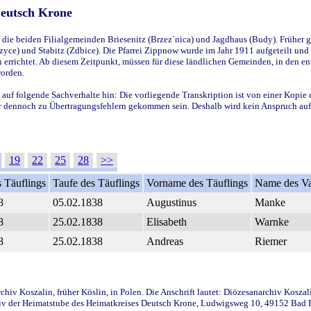
Deutsch Krone
ie beiden Filialgemeinden Briesenitz (Brzez`nica) und Jagdhaus (Budy). Früher g
yce) und Stabitz (Zdbice). Die Pfarrei Zippnow wurde im Jahr 1911 aufgeteilt und e
en errichtet. Ab diesem Zeitpunkt, müssen für diese ländlichen Gemeinden, in den
worden.
 auf folgende Sachverhalte hin: Die vorliegende Transkription ist von einer Kopie 
aber dennoch zu Übertragungsfehlern gekommen sein. Deshalb wird kein Anspruch auf 
19
22
25
28
>>
 Täuflings
Taufe des Täuflings
Vorname des Täuflings
Name des Va
8
05.02.1838
Augustinus
Manke
8
25.02.1838
Elisabeth
Warnke
8
25.02.1838
Andreas
Riemer
iv Koszalin, früher Köslin, in Polen. Die Anschrift lautet: Diözesanarchiv Koszal
v der Heimatstube des Heimatkreises Deutsch Krone, Ludwigsweg 10, 49152 Bad Ess