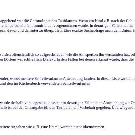
ggebend war die Chronologie des Taufdatums. Wenn ein Kind z.B. nach der Geburt 
rchenpersonal nicht unmittelbar vorgenommen wurde. In derartigen Fällen hat man d
raum davor und dahinter zu überprüfen. Eine exakte Suchabfrage nach dem Datum i
den offensichtlich so aufgeschrieben, wie die Amtsperson ihn verstanden hat, ode
n Dörfern war schließlich Dialekt. In den Fällen bei denen erkannt wurde, dass di
t, wobei mehrere Schreibvarianten Anwendung fanden. In dieser Liste wurde in de
n und den im Kirchenbuch verwendeten Schreibvarianten.
wurde deshalb vorausgesetzt, dass nur in derartigen Fällen eine Abweichung zur O
eshalb ist bei der Ortsangabe für den Taufpaten ein Vorbehalt gegeben. Überwiegen
weitere Angaben wie z. B. eine Heirat, wurden nicht übernommen.