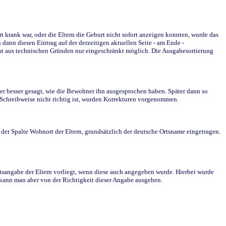
krank war, oder die Eltern die Geburt nicht sofort anzeigen konnten, wurde das
ann diesen Eintrag auf der derzeitigen aktuellen Seite - am Ende -
st aus technischen Gründen nur eingeschränkt möglich. Die Ausgabesortierung
r besser gesagt, wie die Bewohner ihn ausgesprochen haben. Später dann so
e Schreibweise nicht richtig ist, wurden Korrekturen vorgenommen.
r Spalte Wohnort der Eltern, grundsätzlich der deutsche Ortsname eingetragen.
rtsangabe der Eltern vorliegt, wenn diese auch angegeben wurde. Hierbei wurde
d kann man aber von der Richtigkeit dieser Angabe ausgehen.