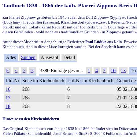
Taufbuch 1838 - 1866 der kath. Pfarrei Zippnow Kreis 
Zur Pfarrei Zippnow gehörten bis 1945 außer dem Dorf Zippnow (Sypnywo) noch d
(Dudylany), Freudenfier (Szwecja), Klawittersdorf (Glowaczewo), Rederitz (Nadarz
Stabitz und ein Lokalvikariat Rederitz mit der Tochterkirche in Doderlage wurd
diesen Gemeinden - wohl noch aus traditionellen Gründen - in Zippnow getauft 
Autor dieser Abschrift ist der gebürtige Rederitzer
Paul Lüdtke
aus Köln. Er weist
Kirchenbuch, sind in dieser Liste korrigiert worden. Bei der Abschrift kann es 
Alles
Suchen
Auswahl
Detail
|<
<
>
>|
3380 Einträge gesamt:
1
4
7
10
13
16
Lfd-Nr
Seite im Kirchenbuch
Lfd-Nr im Kirchenbuch
Geburt des
16
268
6
05.02.183
17
268
7
21.02.183
18
268
8
22.02.183
Hinweise zu den Kirchenbüchern
Das Original-Kirchenbuch von Januar 1838 bis 1866, befindet sich im Diözesanarch
Freien Prälatur Schneidemühl, Josef-Schwank-Straße 8, 36043 Fulda und im Archi