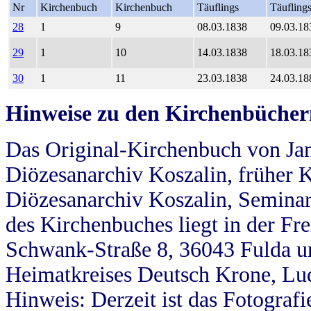
Nr
Kirchenbuch
Kirchenbuch
Täuflings
Täufling
28
1
9
08.03.1838
09.03.18
29
1
10
14.03.1838
18.03.18
30
1
11
23.03.1838
24.03.18
Hinweise zu den Kirchenbücher
Das Original-Kirchenbuch von Jan
Diözesanarchiv Koszalin, früher Kö
Diözesanarchiv Koszalin, Seminar
des Kirchenbuches liegt in der Fr
Schwank-Straße 8, 36043 Fulda u
Heimatkreises Deutsch Krone, Lu
Hinweis: Derzeit ist das Fotograf