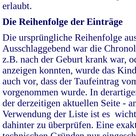
erlaubt.
Die Reihenfolge der Einträge
Die ursprüngliche Reihenfolge au
Ausschlaggebend war die Chronol
z.B. nach der Geburt krank war, od
anzeigen konnten, wurde das Kind
auch vor, dass der Taufeintrag vo
vorgenommen wurde. In derartigen
der derzeitigen aktuellen Seite -
Verwendung der Liste ist es wich
dahinter zu überprüfen. Eine exa
technischen Gründen nur eingesch