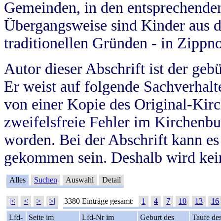
Gemeinden, in den entsprechende
Übergangsweise sind Kinder aus 
traditionellen Gründen - in Zippn
Autor dieser Abschrift ist der geb
Er weist auf folgende Sachverhalte
von einer Kopie des Original-Kirc
zweifelsfreie Fehler im Kirchenbuc
worden. Bei der Abschrift kann e
gekommen sein. Deshalb wird kein
Alles
Suchen
Auswahl
Detail
|<
<
>
>|
3380 Einträge gesamt:
1
4
7
10
13
16
Lfd-
Seite im
Lfd-Nr im
Geburt des
Taufe de