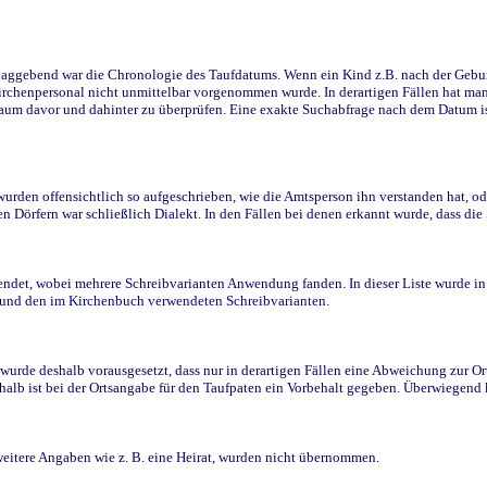
ggebend war die Chronologie des Taufdatums. Wenn ein Kind z.B. nach der Geburt 
rchenpersonal nicht unmittelbar vorgenommen wurde. In derartigen Fällen hat man d
raum davor und dahinter zu überprüfen. Eine exakte Suchabfrage nach dem Datum i
den offensichtlich so aufgeschrieben, wie die Amtsperson ihn verstanden hat, ode
n Dörfern war schließlich Dialekt. In den Fällen bei denen erkannt wurde, dass di
t, wobei mehrere Schreibvarianten Anwendung fanden. In dieser Liste wurde in de
n und den im Kirchenbuch verwendeten Schreibvarianten.
wurde deshalb vorausgesetzt, dass nur in derartigen Fällen eine Abweichung zur O
eshalb ist bei der Ortsangabe für den Taufpaten ein Vorbehalt gegeben. Überwiegen
weitere Angaben wie z. B. eine Heirat, wurden nicht übernommen.