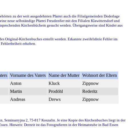
ehörten zu der weit ausgedehnten Pfarrei auch die Filialgemeinden Doderlage
ine neue selbständige Pfarrei Freudenfier mit den Filialen Klawittersdorf und
 entsprechenden Kirchenbüchern gesucht werden. Übergangsweise sind Kinder aus
des Original-Kirchenbuches erstellt worden. Erkannte zweifelsfreie Fehler im
Fehlerfreiheit erhoben.
ters
Vorname des Vaters
Name der Mutter
Wohnort der Eltern
Anton
Kluck
Zippnow
Martin
Prodöhl
Rederitz
Andreas
Drews
Zippnow
in, Seminarryjna 2, 75-817 Koszalin. Je eine Kopie des Kirchenbuches liegt in der
en. Hinweis: Derzeit ist das Fotografieren in der Heimatstube in Bad Essen