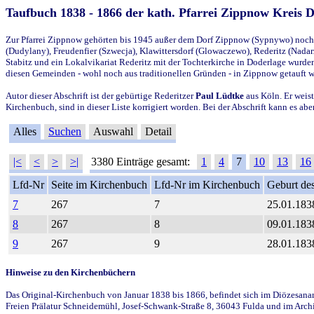
Taufbuch 1838 - 1866 der kath. Pfarrei Zippnow Kreis 
Zur Pfarrei Zippnow gehörten bis 1945 außer dem Dorf Zippnow (Sypnywo) noch d
(Dudylany), Freudenfier (Szwecja), Klawittersdorf (Glowaczewo), Rederitz (Nadarz
Stabitz und ein Lokalvikariat Rederitz mit der Tochterkirche in Doderlage wurd
diesen Gemeinden - wohl noch aus traditionellen Gründen - in Zippnow getauft 
Autor dieser Abschrift ist der gebürtige Rederitzer
Paul Lüdtke
aus Köln. Er weist
Kirchenbuch, sind in dieser Liste korrigiert worden. Bei der Abschrift kann es 
Alles
Suchen
Auswahl
Detail
|<
<
>
>|
3380 Einträge gesamt:
1
4
7
10
13
16
Lfd-Nr
Seite im Kirchenbuch
Lfd-Nr im Kirchenbuch
Geburt des
7
267
7
25.01.183
8
267
8
09.01.183
9
267
9
28.01.183
Hinweise zu den Kirchenbüchern
Das Original-Kirchenbuch von Januar 1838 bis 1866, befindet sich im Diözesanarch
Freien Prälatur Schneidemühl, Josef-Schwank-Straße 8, 36043 Fulda und im Archi