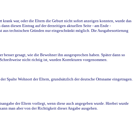
krank war, oder die Eltern die Geburt nicht sofort anzeigen konnten, wurde das
ann diesen Eintrag auf der derzeitigen aktuellen Seite - am Ende -
st aus technischen Gründen nur eingeschränkt möglich. Die Ausgabesortierung
r besser gesagt, wie die Bewohner ihn ausgesprochen haben. Später dann so
e Schreibweise nicht richtig ist, wurden Korrekturen vorgenommen.
r Spalte Wohnort der Eltern, grundsätzlich der deutsche Ortsname eingetragen.
rtsangabe der Eltern vorliegt, wenn diese auch angegeben wurde. Hierbei wurde
d kann man aber von der Richtigkeit dieser Angabe ausgehen.