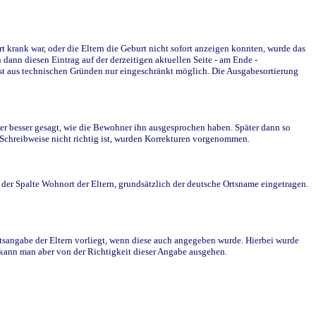
krank war, oder die Eltern die Geburt nicht sofort anzeigen konnten, wurde das
ann diesen Eintrag auf der derzeitigen aktuellen Seite - am Ende -
st aus technischen Gründen nur eingeschränkt möglich. Die Ausgabesortierung
r besser gesagt, wie die Bewohner ihn ausgesprochen haben. Später dann so
e Schreibweise nicht richtig ist, wurden Korrekturen vorgenommen.
r Spalte Wohnort der Eltern, grundsätzlich der deutsche Ortsname eingetragen.
rtsangabe der Eltern vorliegt, wenn diese auch angegeben wurde. Hierbei wurde
d kann man aber von der Richtigkeit dieser Angabe ausgehen.