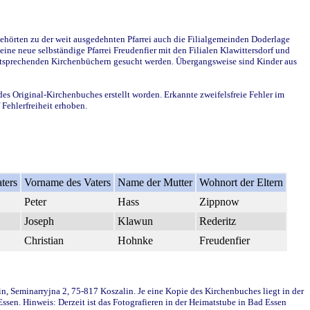
ehörten zu der weit ausgedehnten Pfarrei auch die Filialgemeinden Doderlage
ine neue selbständige Pfarrei Freudenfier mit den Filialen Klawittersdorf und
 entsprechenden Kirchenbüchern gesucht werden. Übergangsweise sind Kinder aus
des Original-Kirchenbuches erstellt worden. Erkannte zweifelsfreie Fehler im
Fehlerfreiheit erhoben.
ters
Vorname des Vaters
Name der Mutter
Wohnort der Eltern
Peter
Hass
Zippnow
Joseph
Klawun
Rederitz
Christian
Hohnke
Freudenfier
in, Seminarryjna 2, 75-817 Koszalin. Je eine Kopie des Kirchenbuches liegt in der
en. Hinweis: Derzeit ist das Fotografieren in der Heimatstube in Bad Essen