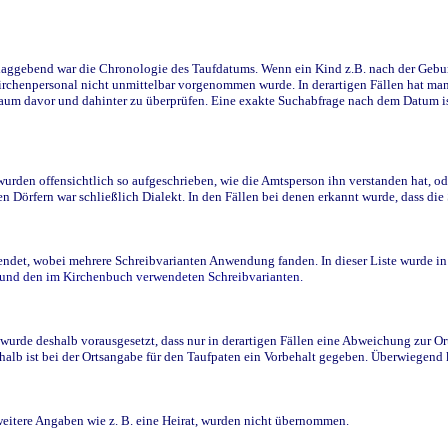
ggebend war die Chronologie des Taufdatums. Wenn ein Kind z.B. nach der Geburt 
rchenpersonal nicht unmittelbar vorgenommen wurde. In derartigen Fällen hat man d
raum davor und dahinter zu überprüfen. Eine exakte Suchabfrage nach dem Datum i
den offensichtlich so aufgeschrieben, wie die Amtsperson ihn verstanden hat, ode
n Dörfern war schließlich Dialekt. In den Fällen bei denen erkannt wurde, dass di
t, wobei mehrere Schreibvarianten Anwendung fanden. In dieser Liste wurde in de
n und den im Kirchenbuch verwendeten Schreibvarianten.
wurde deshalb vorausgesetzt, dass nur in derartigen Fällen eine Abweichung zur O
eshalb ist bei der Ortsangabe für den Taufpaten ein Vorbehalt gegeben. Überwiegen
weitere Angaben wie z. B. eine Heirat, wurden nicht übernommen.