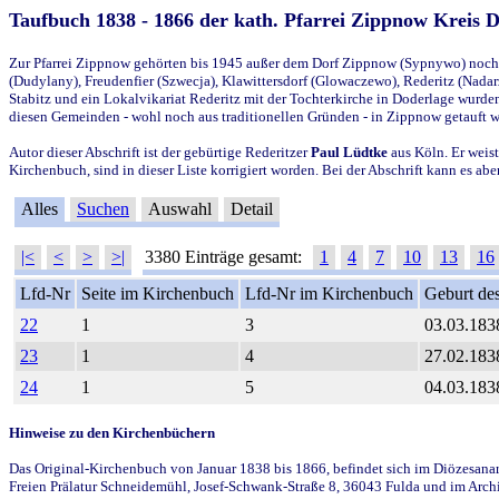
Taufbuch 1838 - 1866 der kath. Pfarrei Zippnow Kreis 
Zur Pfarrei Zippnow gehörten bis 1945 außer dem Dorf Zippnow (Sypnywo) noch d
(Dudylany), Freudenfier (Szwecja), Klawittersdorf (Glowaczewo), Rederitz (Nadarz
Stabitz und ein Lokalvikariat Rederitz mit der Tochterkirche in Doderlage wurd
diesen Gemeinden - wohl noch aus traditionellen Gründen - in Zippnow getauft 
Autor dieser Abschrift ist der gebürtige Rederitzer
Paul Lüdtke
aus Köln. Er weist
Kirchenbuch, sind in dieser Liste korrigiert worden. Bei der Abschrift kann es 
Alles
Suchen
Auswahl
Detail
|<
<
>
>|
3380 Einträge gesamt:
1
4
7
10
13
16
Lfd-Nr
Seite im Kirchenbuch
Lfd-Nr im Kirchenbuch
Geburt des
22
1
3
03.03.183
23
1
4
27.02.183
24
1
5
04.03.183
Hinweise zu den Kirchenbüchern
Das Original-Kirchenbuch von Januar 1838 bis 1866, befindet sich im Diözesanarch
Freien Prälatur Schneidemühl, Josef-Schwank-Straße 8, 36043 Fulda und im Archi