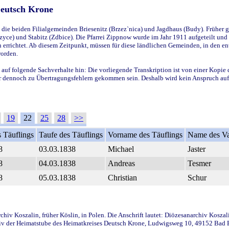
Deutsch Krone
ie beiden Filialgemeinden Briesenitz (Brzez`nica) und Jagdhaus (Budy). Früher g
yce) und Stabitz (Zdbice). Die Pfarrei Zippnow wurde im Jahr 1911 aufgeteilt und e
en errichtet. Ab diesem Zeitpunkt, müssen für diese ländlichen Gemeinden, in den
worden.
 auf folgende Sachverhalte hin: Die vorliegende Transkription ist von einer Kopie 
aber dennoch zu Übertragungsfehlern gekommen sein. Deshalb wird kein Anspruch auf 
19
22
25
28
>>
 Täuflings
Taufe des Täuflings
Vorname des Täuflings
Name des Va
8
03.03.1838
Michael
Jaster
8
04.03.1838
Andreas
Tesmer
8
05.03.1838
Christian
Schur
iv Koszalin, früher Köslin, in Polen. Die Anschrift lautet: Diözesanarchiv Koszal
v der Heimatstube des Heimatkreises Deutsch Krone, Ludwigsweg 10, 49152 Bad Ess