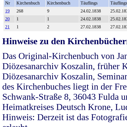
Nr
Kirchenbuch
Kirchenbuch
Täuflings
Täufling
19
268
9
24.02.1838
25.02.18
20
1
1
24.02.1838
25.02.18
21
1
2
27.02.1838
27.02.18
Hinweise zu den Kirchenbücher
Das Original-Kirchenbuch von Jan
Diözesanarchiv Koszalin, früher Kö
Diözesanarchiv Koszalin, Seminar
des Kirchenbuches liegt in der Fr
Schwank-Straße 8, 36043 Fulda u
Heimatkreises Deutsch Krone, Lu
Hinweis: Derzeit ist das Fotograf