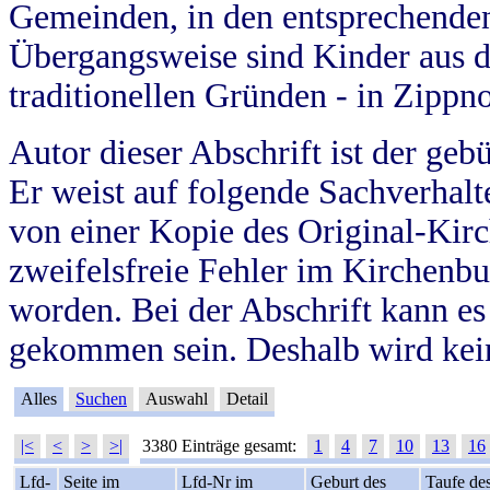
Gemeinden, in den entsprechende
Übergangsweise sind Kinder aus 
traditionellen Gründen - in Zippn
Autor dieser Abschrift ist der geb
Er weist auf folgende Sachverhalte
von einer Kopie des Original-Kirc
zweifelsfreie Fehler im Kirchenbuc
worden. Bei der Abschrift kann e
gekommen sein. Deshalb wird kein
Alles
Suchen
Auswahl
Detail
|<
<
>
>|
3380 Einträge gesamt:
1
4
7
10
13
16
Lfd-
Seite im
Lfd-Nr im
Geburt des
Taufe de