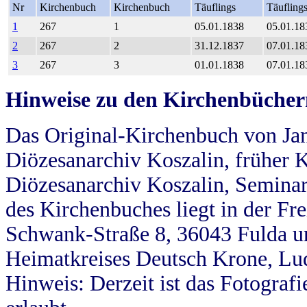
Nr
Kirchenbuch
Kirchenbuch
Täuflings
Täufling
1
267
1
05.01.1838
05.01.18
2
267
2
31.12.1837
07.01.18
3
267
3
01.01.1838
07.01.18
Hinweise zu den Kirchenbücher
Das Original-Kirchenbuch von Jan
Diözesanarchiv Koszalin, früher Kö
Diözesanarchiv Koszalin, Seminar
des Kirchenbuches liegt in der Fr
Schwank-Straße 8, 36043 Fulda u
Heimatkreises Deutsch Krone, Lu
Hinweis: Derzeit ist das Fotograf