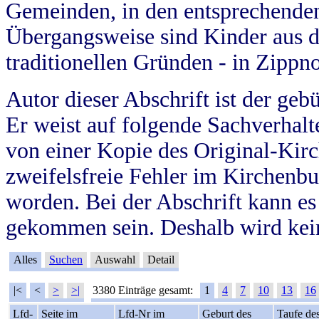
Gemeinden, in den entsprechende
Übergangsweise sind Kinder aus 
traditionellen Gründen - in Zippn
Autor dieser Abschrift ist der geb
Er weist auf folgende Sachverhalte
von einer Kopie des Original-Kirc
zweifelsfreie Fehler im Kirchenbuc
worden. Bei der Abschrift kann e
gekommen sein. Deshalb wird kein
Alles
Suchen
Auswahl
Detail
|<
<
>
>|
3380 Einträge gesamt:
1
4
7
10
13
16
Lfd-
Seite im
Lfd-Nr im
Geburt des
Taufe de