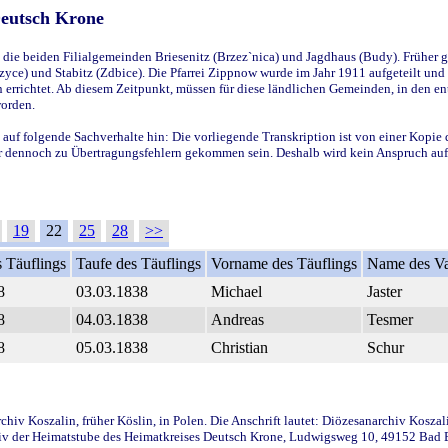
Deutsch Krone
ie beiden Filialgemeinden Briesenitz (Brzez`nica) und Jagdhaus (Budy). Früher g
yce) und Stabitz (Zdbice). Die Pfarrei Zippnow wurde im Jahr 1911 aufgeteilt und e
en errichtet. Ab diesem Zeitpunkt, müssen für diese ländlichen Gemeinden, in den
worden.
 auf folgende Sachverhalte hin: Die vorliegende Transkription ist von einer Kopie 
aber dennoch zu Übertragungsfehlern gekommen sein. Deshalb wird kein Anspruch auf 
19
22
25
28
>>
 Täuflings
Taufe des Täuflings
Vorname des Täuflings
Name des Va
8
03.03.1838
Michael
Jaster
8
04.03.1838
Andreas
Tesmer
8
05.03.1838
Christian
Schur
iv Koszalin, früher Köslin, in Polen. Die Anschrift lautet: Diözesanarchiv Koszal
v der Heimatstube des Heimatkreises Deutsch Krone, Ludwigsweg 10, 49152 Bad Ess