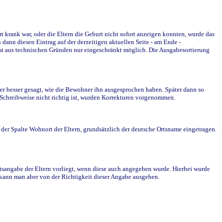
krank war, oder die Eltern die Geburt nicht sofort anzeigen konnten, wurde das
ann diesen Eintrag auf der derzeitigen aktuellen Seite - am Ende -
st aus technischen Gründen nur eingeschränkt möglich. Die Ausgabesortierung
r besser gesagt, wie die Bewohner ihn ausgesprochen haben. Später dann so
e Schreibweise nicht richtig ist, wurden Korrekturen vorgenommen.
r Spalte Wohnort der Eltern, grundsätzlich der deutsche Ortsname eingetragen.
rtsangabe der Eltern vorliegt, wenn diese auch angegeben wurde. Hierbei wurde
d kann man aber von der Richtigkeit dieser Angabe ausgehen.