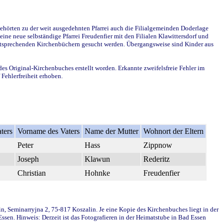
ehörten zu der weit ausgedehnten Pfarrei auch die Filialgemeinden Doderlage
ine neue selbständige Pfarrei Freudenfier mit den Filialen Klawittersdorf und
 entsprechenden Kirchenbüchern gesucht werden. Übergangsweise sind Kinder aus
des Original-Kirchenbuches erstellt worden. Erkannte zweifelsfreie Fehler im
Fehlerfreiheit erhoben.
ters
Vorname des Vaters
Name der Mutter
Wohnort der Eltern
Peter
Hass
Zippnow
Joseph
Klawun
Rederitz
Christian
Hohnke
Freudenfier
in, Seminarryjna 2, 75-817 Koszalin. Je eine Kopie des Kirchenbuches liegt in der
en. Hinweis: Derzeit ist das Fotografieren in der Heimatstube in Bad Essen