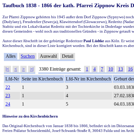
Taufbuch 1838 - 1866 der kath. Pfarrei Zippnow Kreis 
Zur Pfarrei Zippnow gehörten bis 1945 außer dem Dorf Zippnow (Sypnywo) noch d
(Dudylany), Freudenfier (Szwecja), Klawittersdorf (Glowaczewo), Rederitz (Nadarz
Stabitz und ein Lokalvikariat Rederitz mit der Tochterkirche in Doderlage wurd
diesen Gemeinden - wohl noch aus traditionellen Gründen - in Zippnow getauft 
Autor dieser Abschrift ist der gebürtige Rederitzer
Paul Lüdtke
aus Köln. Er weist
Kirchenbuch, sind in dieser Liste korrigiert worden. Bei der Abschrift kann es 
Alles
Suchen
Auswahl
Detail
|<
<
>
>|
3380 Einträge gesamt:
1
4
7
10
13
16
Lfd-Nr
Seite im Kirchenbuch
Lfd-Nr im Kirchenbuch
Geburt des
22
1
3
03.03.183
23
1
4
27.02.183
24
1
5
04.03.183
Hinweise zu den Kirchenbüchern
Das Original-Kirchenbuch von Januar 1838 bis 1866, befindet sich im Diözesanarch
Freien Prälatur Schneidemühl, Josef-Schwank-Straße 8, 36043 Fulda und im Archi