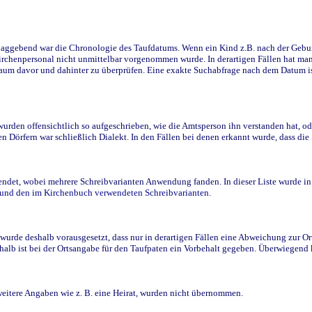
ggebend war die Chronologie des Taufdatums. Wenn ein Kind z.B. nach der Geburt 
rchenpersonal nicht unmittelbar vorgenommen wurde. In derartigen Fällen hat man d
raum davor und dahinter zu überprüfen. Eine exakte Suchabfrage nach dem Datum i
den offensichtlich so aufgeschrieben, wie die Amtsperson ihn verstanden hat, ode
n Dörfern war schließlich Dialekt. In den Fällen bei denen erkannt wurde, dass di
t, wobei mehrere Schreibvarianten Anwendung fanden. In dieser Liste wurde in de
n und den im Kirchenbuch verwendeten Schreibvarianten.
wurde deshalb vorausgesetzt, dass nur in derartigen Fällen eine Abweichung zur O
eshalb ist bei der Ortsangabe für den Taufpaten ein Vorbehalt gegeben. Überwiegen
weitere Angaben wie z. B. eine Heirat, wurden nicht übernommen.