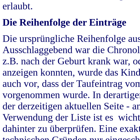
erlaubt.
Die Reihenfolge der Einträge
Die ursprüngliche Reihenfolge au
Ausschlaggebend war die Chronol
z.B. nach der Geburt krank war, od
anzeigen konnten, wurde das Kind
auch vor, dass der Taufeintrag vo
vorgenommen wurde. In derartigen
der derzeitigen aktuellen Seite -
Verwendung der Liste ist es wich
dahinter zu überprüfen. Eine exa
technischen Gründen nur eingesch