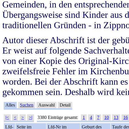
Gemeinden, in den entsprechende
Übergangsweise sind Kinder aus 
traditionellen Gründen - in Zippn
Autor dieser Abschrift ist der geb
Er weist auf folgende Sachverhalte
von einer Kopie des Original-Kirc
zweifelsfreie Fehler im Kirchenbuc
worden. Bei der Abschrift kann e
gekommen sein. Deshalb wird kein
Alles
Suchen
Auswahl
Detail
|<
<
>
>|
3380 Einträge gesamt:
1
4
7
10
13
16
Lfd-
Seite im
Lfd-Nr im
Geburt des
Taufe de