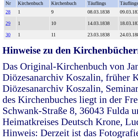
Nr
Kirchenbuch
Kirchenbuch
Täuflings
Täufling
28
1
9
08.03.1838
09.03.18
29
1
10
14.03.1838
18.03.18
30
1
11
23.03.1838
24.03.18
Hinweise zu den Kirchenbücher
Das Original-Kirchenbuch von Jan
Diözesanarchiv Koszalin, früher Kö
Diözesanarchiv Koszalin, Seminar
des Kirchenbuches liegt in der Fr
Schwank-Straße 8, 36043 Fulda u
Heimatkreises Deutsch Krone, Lu
Hinweis: Derzeit ist das Fotograf