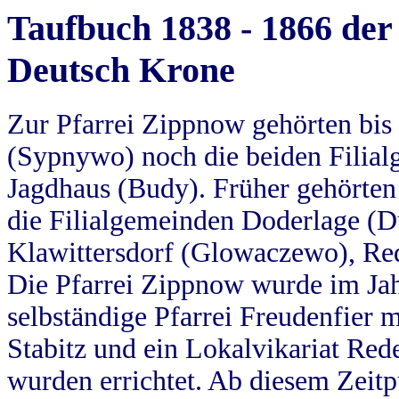
Taufbuch 1838 - 1866 der
Deutsch Krone
Zur Pfarrei Zippnow gehörten bi
(Sypnywo) noch die beiden Filial
Jagdhaus (Budy). Früher gehörten 
die Filialgemeinden Doderlage (D
Klawittersdorf (Glowaczewo), Red
Die Pfarrei Zippnow wurde im Jah
selbständige Pfarrei Freudenfier m
Stabitz und ein Lokalvikariat Red
wurden errichtet. Ab diesem Zeitp