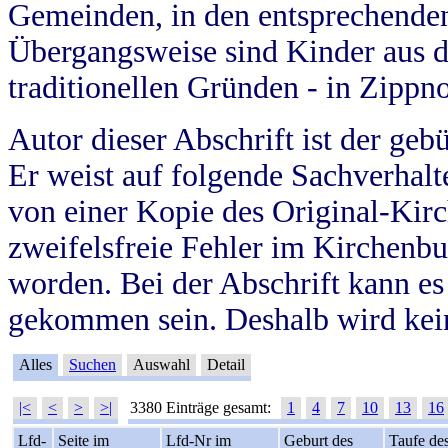
Gemeinden, in den entsprechende
Übergangsweise sind Kinder aus 
traditionellen Gründen - in Zippn
Autor dieser Abschrift ist der geb
Er weist auf folgende Sachverhalte
von einer Kopie des Original-Kirc
zweifelsfreie Fehler im Kirchenbuc
worden. Bei der Abschrift kann e
gekommen sein. Deshalb wird kein
Alles
Suchen
Auswahl
Detail
|<
<
>
>|
3380 Einträge gesamt:
1
4
7
10
13
16
Lfd-
Seite im
Lfd-Nr im
Geburt des
Taufe de