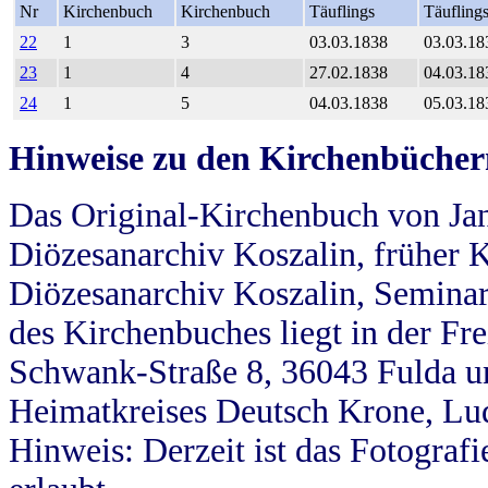
Nr
Kirchenbuch
Kirchenbuch
Täuflings
Täufling
22
1
3
03.03.1838
03.03.18
23
1
4
27.02.1838
04.03.18
24
1
5
04.03.1838
05.03.18
Hinweise zu den Kirchenbücher
Das Original-Kirchenbuch von Jan
Diözesanarchiv Koszalin, früher Kö
Diözesanarchiv Koszalin, Seminar
des Kirchenbuches liegt in der Fr
Schwank-Straße 8, 36043 Fulda u
Heimatkreises Deutsch Krone, Lu
Hinweis: Derzeit ist das Fotograf