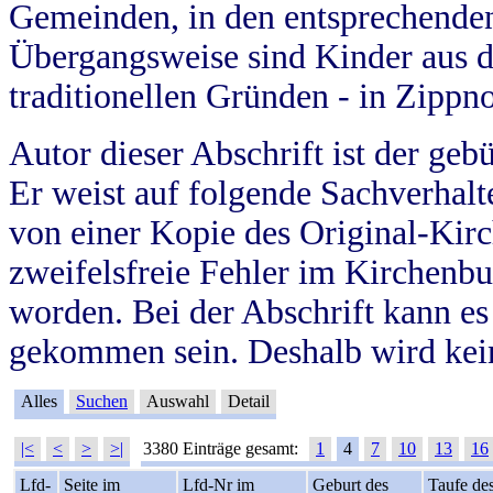
Gemeinden, in den entsprechende
Übergangsweise sind Kinder aus 
traditionellen Gründen - in Zippn
Autor dieser Abschrift ist der geb
Er weist auf folgende Sachverhalte
von einer Kopie des Original-Kirc
zweifelsfreie Fehler im Kirchenbuc
worden. Bei der Abschrift kann e
gekommen sein. Deshalb wird kein
Alles
Suchen
Auswahl
Detail
|<
<
>
>|
3380 Einträge gesamt:
1
4
7
10
13
16
Lfd-
Seite im
Lfd-Nr im
Geburt des
Taufe de