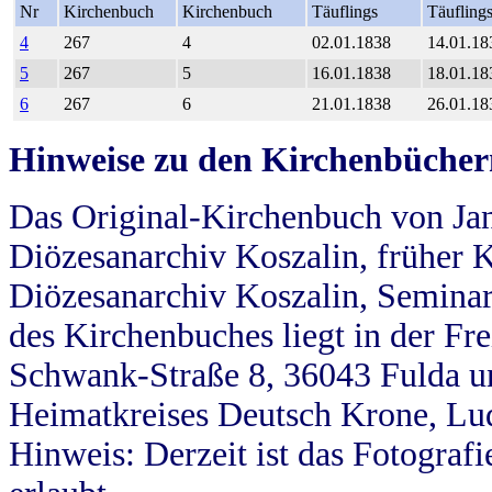
Nr
Kirchenbuch
Kirchenbuch
Täuflings
Täufling
4
267
4
02.01.1838
14.01.18
5
267
5
16.01.1838
18.01.18
6
267
6
21.01.1838
26.01.18
Hinweise zu den Kirchenbücher
Das Original-Kirchenbuch von Jan
Diözesanarchiv Koszalin, früher Kö
Diözesanarchiv Koszalin, Seminar
des Kirchenbuches liegt in der Fr
Schwank-Straße 8, 36043 Fulda u
Heimatkreises Deutsch Krone, Lu
Hinweis: Derzeit ist das Fotograf