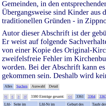
Gemeinden, in den entsprechende
Übergangsweise sind Kinder aus 
traditionellen Gründen - in Zippn
Autor dieser Abschrift ist der geb
Er weist auf folgende Sachverhalte
von einer Kopie des Original-Kirc
zweifelsfreie Fehler im Kirchenbuc
worden. Bei der Abschrift kann e
gekommen sein. Deshalb wird kein
Alles
Suchen
Auswahl
Detail
|<
<
>
>|
3380 Einträge gesamt:
<<
3361
3364
336
Lfd-
Seite im
Lfd-Nr im
Geburt des
Taufe de