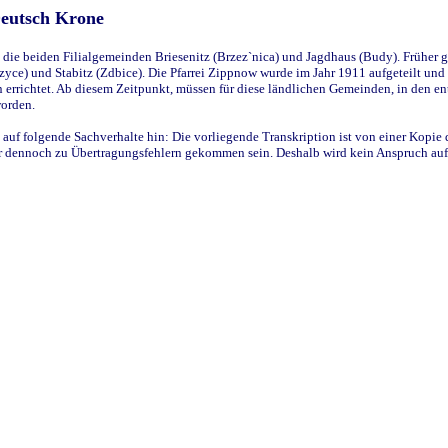
Deutsch Krone
ie beiden Filialgemeinden Briesenitz (Brzez`nica) und Jagdhaus (Budy). Früher g
yce) und Stabitz (Zdbice). Die Pfarrei Zippnow wurde im Jahr 1911 aufgeteilt und e
en errichtet. Ab diesem Zeitpunkt, müssen für diese ländlichen Gemeinden, in den
worden.
 auf folgende Sachverhalte hin: Die vorliegende Transkription ist von einer Kopie 
aber dennoch zu Übertragungsfehlern gekommen sein. Deshalb wird kein Anspruch auf 