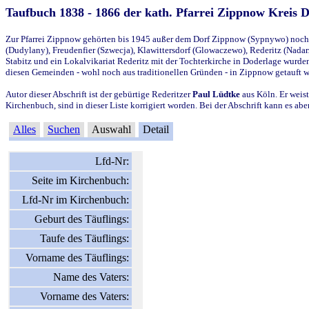
Taufbuch 1838 - 1866 der kath. Pfarrei Zippnow Kreis 
Zur Pfarrei Zippnow gehörten bis 1945 außer dem Dorf Zippnow (Sypnywo) noch d
(Dudylany), Freudenfier (Szwecja), Klawittersdorf (Glowaczewo), Rederitz (Nadarz
Stabitz und ein Lokalvikariat Rederitz mit der Tochterkirche in Doderlage wurd
diesen Gemeinden - wohl noch aus traditionellen Gründen - in Zippnow getauft 
Autor dieser Abschrift ist der gebürtige Rederitzer
Paul Lüdtke
aus Köln. Er weist
Kirchenbuch, sind in dieser Liste korrigiert worden. Bei der Abschrift kann es 
Alles
Suchen
Auswahl
Detail
Lfd-Nr:
Seite im Kirchenbuch:
Lfd-Nr im Kirchenbuch:
Geburt des Täuflings:
Taufe des Täuflings:
Vorname des Täuflings:
Name des Vaters:
Vorname des Vaters: