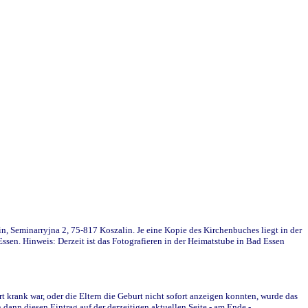
in, Seminarryjna 2, 75-817 Koszalin. Je eine Kopie des Kirchenbuches liegt in der
en. Hinweis: Derzeit ist das Fotografieren in der Heimatstube in Bad Essen
krank war, oder die Eltern die Geburt nicht sofort anzeigen konnten, wurde das
ann diesen Eintrag auf der derzeitigen aktuellen Seite - am Ende -