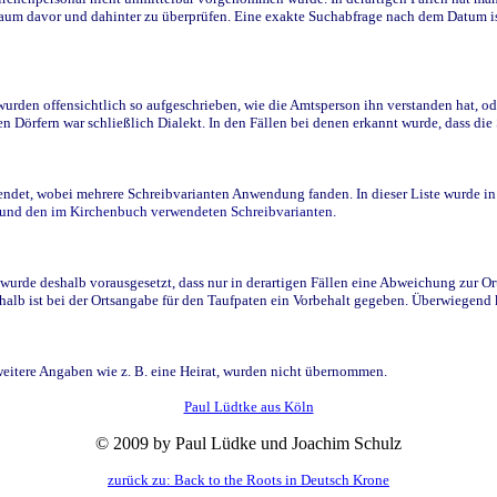
raum davor und dahinter zu überprüfen. Eine exakte Suchabfrage nach dem Datum i
den offensichtlich so aufgeschrieben, wie die Amtsperson ihn verstanden hat, ode
n Dörfern war schließlich Dialekt. In den Fällen bei denen erkannt wurde, dass di
t, wobei mehrere Schreibvarianten Anwendung fanden. In dieser Liste wurde in de
n und den im Kirchenbuch verwendeten Schreibvarianten.
wurde deshalb vorausgesetzt, dass nur in derartigen Fällen eine Abweichung zur O
eshalb ist bei der Ortsangabe für den Taufpaten ein Vorbehalt gegeben. Überwiegen
weitere Angaben wie z. B. eine Heirat, wurden nicht übernommen.
Paul Lüdtke aus Köln
© 2009 by Paul Lüdke und Joachim Schulz
zurück zu: Back to the Roots in Deutsch Krone