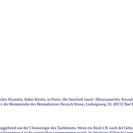
iv Koszalin, früher Köslin, in Polen. Die Anschrift lautet: Diözesanarchiv Koszal
v der Heimatstube des Heimatkreises Deutsch Krone, Ludwigsweg 10, 49152 Bad Ess
ggebend war die Chronologie des Taufdatums. Wenn ein Kind z.B. nach der Geburt 
rchenpersonal nicht unmittelbar vorgenommen wurde. In derartigen Fällen hat man d