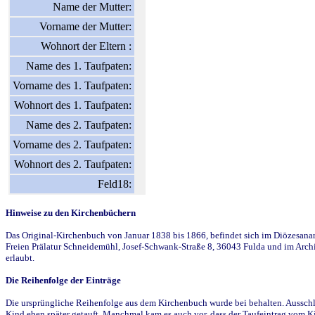
Name der Mutter:
Vorname der Mutter:
Wohnort der Eltern :
Name des 1. Taufpaten:
Vorname des 1. Taufpaten:
Wohnort des 1. Taufpaten:
Name des 2. Taufpaten:
Vorname des 2. Taufpaten:
Wohnort des 2. Taufpaten:
Feld18:
Hinweise zu den Kirchenbüchern
Das Original-Kirchenbuch von Januar 1838 bis 1866, befindet sich im Diözesanarch
Freien Prälatur Schneidemühl, Josef-Schwank-Straße 8, 36043 Fulda und im Archi
erlaubt.
Die Reihenfolge der Einträge
Die ursprüngliche Reihenfolge aus dem Kirchenbuch wurde bei behalten. Ausschla
Kind eben später getauft. Manchmal kam es auch vor, dass der Taufeintrag vom Ki