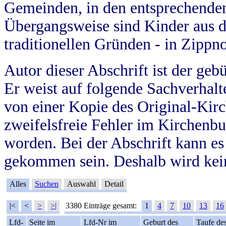
Gemeinden, in den entsprechende
Übergangsweise sind Kinder aus 
traditionellen Gründen - in Zippn
Autor dieser Abschrift ist der geb
Er weist auf folgende Sachverhalte
von einer Kopie des Original-Kirc
zweifelsfreie Fehler im Kirchenbuc
worden. Bei der Abschrift kann e
gekommen sein. Deshalb wird kein
Alles
Suchen
Auswahl
Detail
|<
<
>
>|
3380 Einträge gesamt:
1
4
7
10
13
16
Lfd-
Seite im
Lfd-Nr im
Geburt des
Taufe de