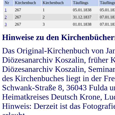
Nr
Kirchenbuch
Kirchenbuch
Täuflings
Täufling
1
267
1
05.01.1838
05.01.18
2
267
2
31.12.1837
07.01.18
3
267
3
01.01.1838
07.01.18
Hinweise zu den Kirchenbücher
Das Original-Kirchenbuch von Jan
Diözesanarchiv Koszalin, früher Kö
Diözesanarchiv Koszalin, Seminar
des Kirchenbuches liegt in der Fr
Schwank-Straße 8, 36043 Fulda u
Heimatkreises Deutsch Krone, Lu
Hinweis: Derzeit ist das Fotograf