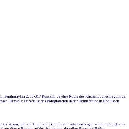
in, Seminarryjna 2, 75-817 Koszalin. Je eine Kopie des Kirchenbuches liegt in der
en. Hinweis: Derzeit ist das Fotografieren in der Heimatstube in Bad Essen
krank war, oder die Eltern die Geburt nicht sofort anzeigen konnten, wurde das
ann diesen Eintrag auf der derzeitigen aktuellen Seite - am Ende -