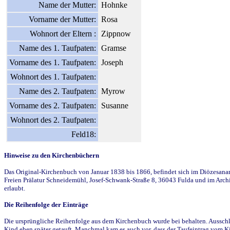
Name der Mutter:
Hohnke
Vorname der Mutter:
Rosa
Wohnort der Eltern :
Zippnow
Name des 1. Taufpaten:
Gramse
Vorname des 1. Taufpaten:
Joseph
Wohnort des 1. Taufpaten:
Name des 2. Taufpaten:
Myrow
Vorname des 2. Taufpaten:
Susanne
Wohnort des 2. Taufpaten:
Feld18:
Hinweise zu den Kirchenbüchern
Das Original-Kirchenbuch von Januar 1838 bis 1866, befindet sich im Diözesanarch
Freien Prälatur Schneidemühl, Josef-Schwank-Straße 8, 36043 Fulda und im Archi
erlaubt.
Die Reihenfolge der Einträge
Die ursprüngliche Reihenfolge aus dem Kirchenbuch wurde bei behalten. Ausschla
Kind eben später getauft. Manchmal kam es auch vor, dass der Taufeintrag vom Ki