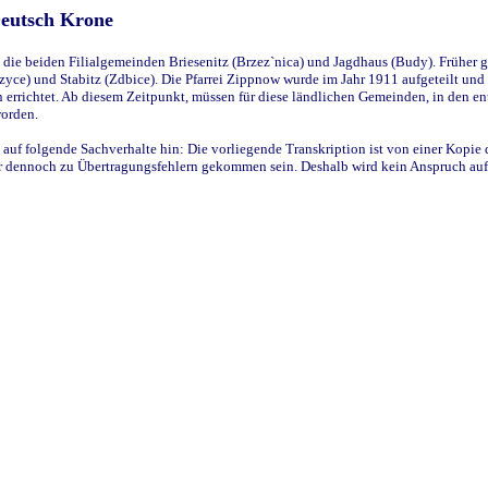
Deutsch Krone
ie beiden Filialgemeinden Briesenitz (Brzez`nica) und Jagdhaus (Budy). Früher g
yce) und Stabitz (Zdbice). Die Pfarrei Zippnow wurde im Jahr 1911 aufgeteilt und e
en errichtet. Ab diesem Zeitpunkt, müssen für diese ländlichen Gemeinden, in den
worden.
 auf folgende Sachverhalte hin: Die vorliegende Transkription ist von einer Kopie 
aber dennoch zu Übertragungsfehlern gekommen sein. Deshalb wird kein Anspruch auf 