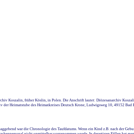
iv Koszalin, früher Köslin, in Polen. Die Anschrift lautet: Diözesanarchiv Koszal
v der Heimatstube des Heimatkreises Deutsch Krone, Ludwigsweg 10, 49152 Bad Ess
ggebend war die Chronologie des Taufdatums. Wenn ein Kind z.B. nach der Geburt 
rchenpersonal nicht unmittelbar vorgenommen wurde. In derartigen Fällen hat man d