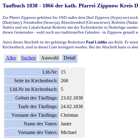
Taufbuch 1838 - 1866 der kath. Pfarrei Zippnow Kreis 
Zur Pfarrei Zippnow gehörten bis 1945 außer dem Dorf Zippnow (Sypnywo) noch d
(Dudylany), Freudenfier (Szwecja), Klawittersdorf (Glowaczewo), Rederitz (Nadarz
Stabitz und ein Lokalvikariat Rederitz mit der Tochterkirche in Doderlage wurd
diesen Gemeinden - wohl noch aus traditionellen Gründen - in Zippnow getauft 
Autor dieser Abschrift ist der gebürtige Rederitzer
Paul Lüdtke
aus Köln. Er weist
Kirchenbuch, sind in dieser Liste korrigiert worden. Bei der Abschrift kann es 
Alles
Suchen
Auswahl
Detail
Lfd-Nr:
15
Seite im Kirchenbuch:
268
Lfd-Nr im Kirchenbuch:
5
Geburt des Täuflings:
23.02.1838
Taufe des Täuflings:
24.02.1838
Vorname des Täuflings:
Christian
Name des Vaters:
Jaster
Vorname des Vaters:
Michael