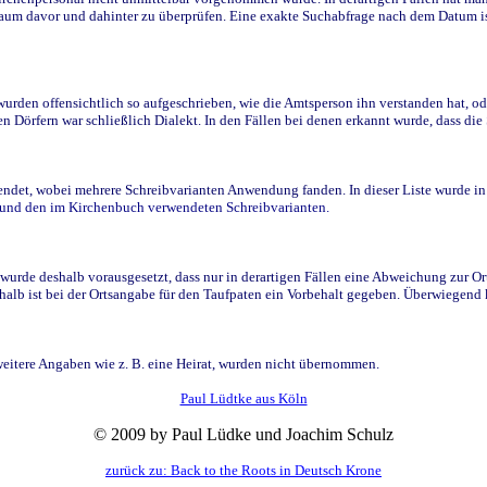
raum davor und dahinter zu überprüfen. Eine exakte Suchabfrage nach dem Datum i
den offensichtlich so aufgeschrieben, wie die Amtsperson ihn verstanden hat, ode
n Dörfern war schließlich Dialekt. In den Fällen bei denen erkannt wurde, dass di
t, wobei mehrere Schreibvarianten Anwendung fanden. In dieser Liste wurde in de
n und den im Kirchenbuch verwendeten Schreibvarianten.
wurde deshalb vorausgesetzt, dass nur in derartigen Fällen eine Abweichung zur O
eshalb ist bei der Ortsangabe für den Taufpaten ein Vorbehalt gegeben. Überwiegen
weitere Angaben wie z. B. eine Heirat, wurden nicht übernommen.
Paul Lüdtke aus Köln
© 2009 by Paul Lüdke und Joachim Schulz
zurück zu: Back to the Roots in Deutsch Krone