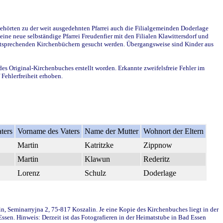
ehörten zu der weit ausgedehnten Pfarrei auch die Filialgemeinden Doderlage
ine neue selbständige Pfarrei Freudenfier mit den Filialen Klawittersdorf und
 entsprechenden Kirchenbüchern gesucht werden. Übergangsweise sind Kinder aus
des Original-Kirchenbuches erstellt worden. Erkannte zweifelsfreie Fehler im
Fehlerfreiheit erhoben.
ters
Vorname des Vaters
Name der Mutter
Wohnort der Eltern
Martin
Katritzke
Zippnow
Martin
Klawun
Rederitz
Lorenz
Schulz
Doderlage
in, Seminarryjna 2, 75-817 Koszalin. Je eine Kopie des Kirchenbuches liegt in der
en. Hinweis: Derzeit ist das Fotografieren in der Heimatstube in Bad Essen