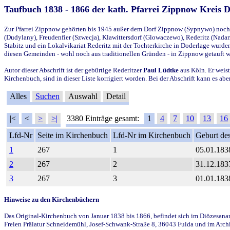
Taufbuch 1838 - 1866 der kath. Pfarrei Zippnow Kreis 
Zur Pfarrei Zippnow gehörten bis 1945 außer dem Dorf Zippnow (Sypnywo) noch d
(Dudylany), Freudenfier (Szwecja), Klawittersdorf (Glowaczewo), Rederitz (Nadarz
Stabitz und ein Lokalvikariat Rederitz mit der Tochterkirche in Doderlage wurd
diesen Gemeinden - wohl noch aus traditionellen Gründen - in Zippnow getauft 
Autor dieser Abschrift ist der gebürtige Rederitzer
Paul Lüdtke
aus Köln. Er weist
Kirchenbuch, sind in dieser Liste korrigiert worden. Bei der Abschrift kann es 
Alles
Suchen
Auswahl
Detail
|<
<
>
>|
3380 Einträge gesamt:
1
4
7
10
13
16
Lfd-Nr
Seite im Kirchenbuch
Lfd-Nr im Kirchenbuch
Geburt des
1
267
1
05.01.183
2
267
2
31.12.183
3
267
3
01.01.183
Hinweise zu den Kirchenbüchern
Das Original-Kirchenbuch von Januar 1838 bis 1866, befindet sich im Diözesanarch
Freien Prälatur Schneidemühl, Josef-Schwank-Straße 8, 36043 Fulda und im Archi