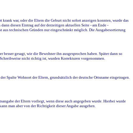
krank war, oder die Eltern die Geburt nicht sofort anzeigen konnten, wurde das
ann diesen Eintrag auf der derzeitigen aktuellen Seite - am Ende -
st aus technischen Gründen nur eingeschränkt möglich. Die Ausgabesortierung
r besser gesagt, wie die Bewohner ihn ausgesprochen haben. Später dann so
e Schreibweise nicht richtig ist, wurden Korrekturen vorgenommen.
r Spalte Wohnort der Eltern, grundsätzlich der deutsche Ortsname eingetragen.
rtsangabe der Eltern vorliegt, wenn diese auch angegeben wurde. Hierbei wurde
d kann man aber von der Richtigkeit dieser Angabe ausgehen.