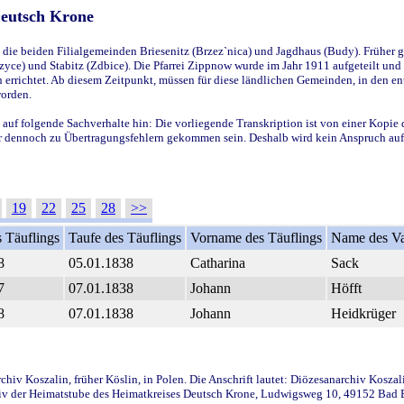
Deutsch Krone
ie beiden Filialgemeinden Briesenitz (Brzez`nica) und Jagdhaus (Budy). Früher g
yce) und Stabitz (Zdbice). Die Pfarrei Zippnow wurde im Jahr 1911 aufgeteilt und e
en errichtet. Ab diesem Zeitpunkt, müssen für diese ländlichen Gemeinden, in den
worden.
 auf folgende Sachverhalte hin: Die vorliegende Transkription ist von einer Kopie 
aber dennoch zu Übertragungsfehlern gekommen sein. Deshalb wird kein Anspruch auf 
19
22
25
28
>>
 Täuflings
Taufe des Täuflings
Vorname des Täuflings
Name des Va
8
05.01.1838
Catharina
Sack
7
07.01.1838
Johann
Höfft
8
07.01.1838
Johann
Heidkrüger
iv Koszalin, früher Köslin, in Polen. Die Anschrift lautet: Diözesanarchiv Koszal
v der Heimatstube des Heimatkreises Deutsch Krone, Ludwigsweg 10, 49152 Bad Ess