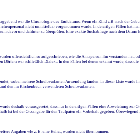
ggebend war die Chronologie des Taufdatums. Wenn ein Kind z.B. nach der Geburt 
rchenpersonal nicht unmittelbar vorgenommen wurde. In derartigen Fällen hat man d
raum davor und dahinter zu überprüfen. Eine exakte Suchabfrage nach dem Datum i
den offensichtlich so aufgeschrieben, wie die Amtsperson ihn verstanden hat, ode
n Dörfern war schließlich Dialekt. In den Fällen bei denen erkannt wurde, dass di
t, wobei mehrere Schreibvarianten Anwendung fanden. In dieser Liste wurde in de
n und den im Kirchenbuch verwendeten Schreibvarianten.
wurde deshalb vorausgesetzt, dass nur in derartigen Fällen eine Abweichung zur O
eshalb ist bei der Ortsangabe für den Taufpaten ein Vorbehalt gegeben. Überwiegen
weitere Angaben wie z. B. eine Heirat, wurden nicht übernommen.