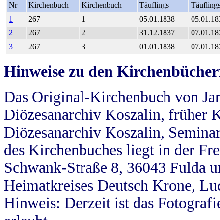
Nr
Kirchenbuch
Kirchenbuch
Täuflings
Täufling
1
267
1
05.01.1838
05.01.18
2
267
2
31.12.1837
07.01.18
3
267
3
01.01.1838
07.01.18
Hinweise zu den Kirchenbücher
Das Original-Kirchenbuch von Jan
Diözesanarchiv Koszalin, früher Kö
Diözesanarchiv Koszalin, Seminar
des Kirchenbuches liegt in der Fr
Schwank-Straße 8, 36043 Fulda u
Heimatkreises Deutsch Krone, Lu
Hinweis: Derzeit ist das Fotograf