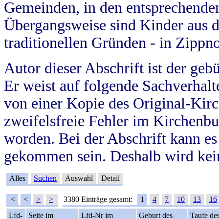
Gemeinden, in den entsprechende
Übergangsweise sind Kinder aus 
traditionellen Gründen - in Zippn
Autor dieser Abschrift ist der geb
Er weist auf folgende Sachverhalte
von einer Kopie des Original-Kirc
zweifelsfreie Fehler im Kirchenbuc
worden. Bei der Abschrift kann e
gekommen sein. Deshalb wird kein
Alles
Suchen
Auswahl
Detail
|<
<
>
>|
3380 Einträge gesamt:
1
4
7
10
13
16
Lfd-
Seite im
Lfd-Nr im
Geburt des
Taufe de